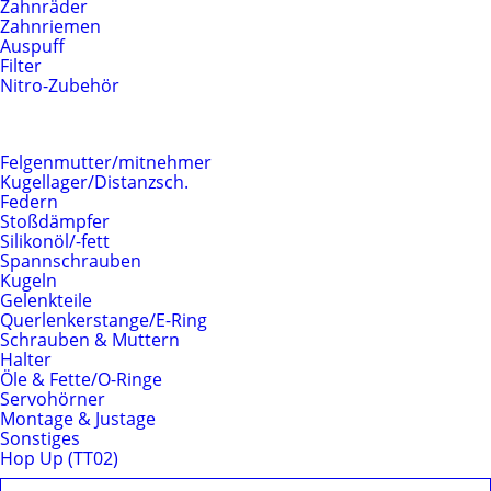
Zahnräder
Zahnriemen
Auspuff
Filter
Nitro-Zubehör
Fahrwerk
Felgenmutter/mitnehmer
Kugellager/Distanzsch.
Federn
Stoßdämpfer
Silikonöl/-fett
Spannschrauben
Kugeln
Gelenkteile
Querlenkerstange/E-Ring
Schrauben & Muttern
Halter
Öle & Fette/O-Ringe
Servohörner
Montage & Justage
Sonstiges
Hop Up (TT02)