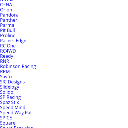
OFNA
Orion
Pandora
Panther
Parma
Pit Bull
Proline
Racers Edge
RC One
RC4WD
Reedy
RNR
Robinson Racing
RPM
Savöx
SIC Designs
Slidelogy
Solido
SP Racing
Spaz Stix
Speed Mind
Speed Way Pal
SPICE
Square