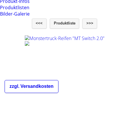
Produkt-Infos
Produktlisten
Bilder-Galerie
<<<
Produktliste
>>>
Monstertruck-Reifen "MT Switch 2.0"
€21,00
inkl. 19% MwSt.
zzgl. Versandkosten
Die Versandkosten sind abhängig
von der Bestellmenge und dem
Zielland des Bestellers und werden
Ihnen im Warenkorb und während