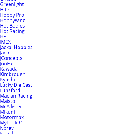
Greenlight
Hitec
Hobby Pro
Hobbywing
Hot Bodies
Hot Racing
HPI
IMEX
Jackal Hobbies
Jaco
JConcepts
JunFac
Kawada
Kimbrough
Kyosho
Lucky Die Cast
Lunsford
Maclan Racing
Maisto
McAllister
Mikuni
Motormax
MyTrickRC
Norev
Novak