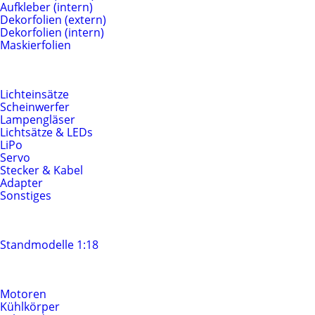
Aufkleber (intern)
Dekorfolien (extern)
Dekorfolien (intern)
Maskierfolien
Beleuchtung & Elektrik
Lichteinsätze
Scheinwerfer
Lampengläser
Lichtsätze & LEDs
LiPo
Servo
Stecker & Kabel
Adapter
Sonstiges
Standmodelle
Standmodelle 1:18
Motoren & Antrieb
Motoren
Kühlkörper