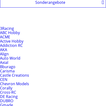
Sonderangebote
Produkte nach Hersteller
Hersteller
3Racing
ABC Hobby
ACME
Active Hobby
Addiction RC
AKA
Align
Auto World
Axial
Bburago
Carisma
Castle Creations
CEN
Chevron Models
Corally
Cross-RC
DE Racing
DUBRO
Gmade