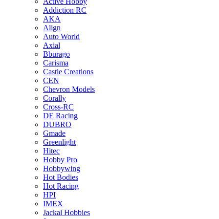
Active Hobby
Addiction RC
AKA
Align
Auto World
Axial
Bburago
Carisma
Castle Creations
CEN
Chevron Models
Corally
Cross-RC
DE Racing
DUBRO
Gmade
Greenlight
Hitec
Hobby Pro
Hobbywing
Hot Bodies
Hot Racing
HPI
IMEX
Jackal Hobbies