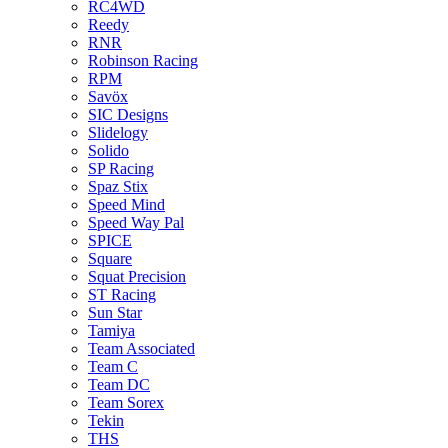
RC4WD
Reedy
RNR
Robinson Racing
RPM
Savöx
SIC Designs
Slidelogy
Solido
SP Racing
Spaz Stix
Speed Mind
Speed Way Pal
SPICE
Square
Squat Precision
ST Racing
Sun Star
Tamiya
Team Associated
Team C
Team DC
Team Sorex
Tekin
THS