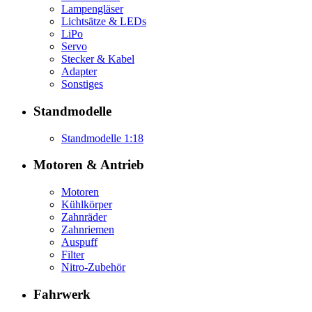
Lampengläser
Lichtsätze & LEDs
LiPo
Servo
Stecker & Kabel
Adapter
Sonstiges
Standmodelle
Standmodelle 1:18
Motoren & Antrieb
Motoren
Kühlkörper
Zahnräder
Zahnriemen
Auspuff
Filter
Nitro-Zubehör
Fahrwerk