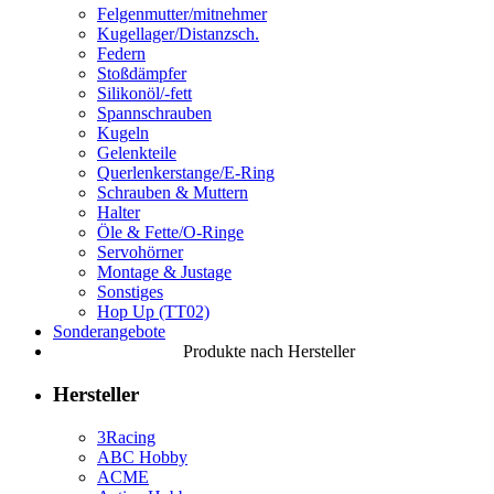
Felgenmutter/mitnehmer
Kugellager/Distanzsch.
Federn
Stoßdämpfer
Silikonöl/-fett
Spannschrauben
Kugeln
Gelenkteile
Querlenkerstange/E-Ring
Schrauben & Muttern
Halter
Öle & Fette/O-Ringe
Servohörner
Montage & Justage
Sonstiges
Hop Up (TT02)
Sonderangebote
Produkte nach Hersteller
Hersteller
3Racing
ABC Hobby
ACME