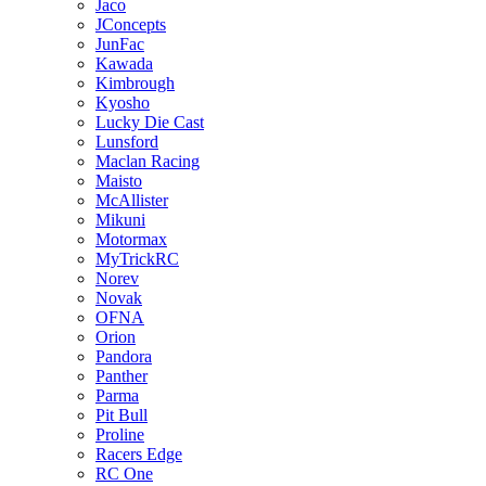
Jaco
JConcepts
JunFac
Kawada
Kimbrough
Kyosho
Lucky Die Cast
Lunsford
Maclan Racing
Maisto
McAllister
Mikuni
Motormax
MyTrickRC
Norev
Novak
OFNA
Orion
Pandora
Panther
Parma
Pit Bull
Proline
Racers Edge
RC One