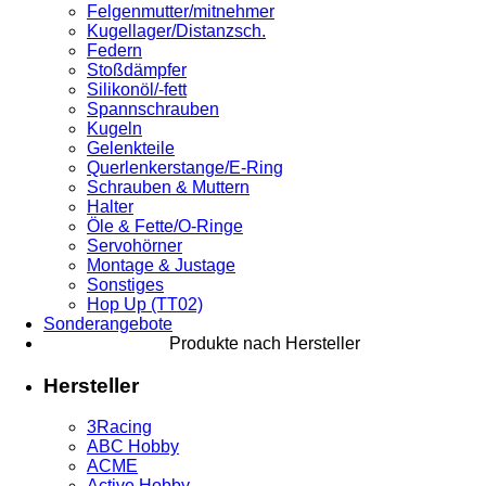
Felgenmutter/mitnehmer
Kugellager/Distanzsch.
Federn
Stoßdämpfer
Silikonöl/-fett
Spannschrauben
Kugeln
Gelenkteile
Querlenkerstange/E-Ring
Schrauben & Muttern
Halter
Öle & Fette/O-Ringe
Servohörner
Montage & Justage
Sonstiges
Hop Up (TT02)
Sonderangebote
Produkte nach Hersteller
Hersteller
3Racing
ABC Hobby
ACME
Active Hobby