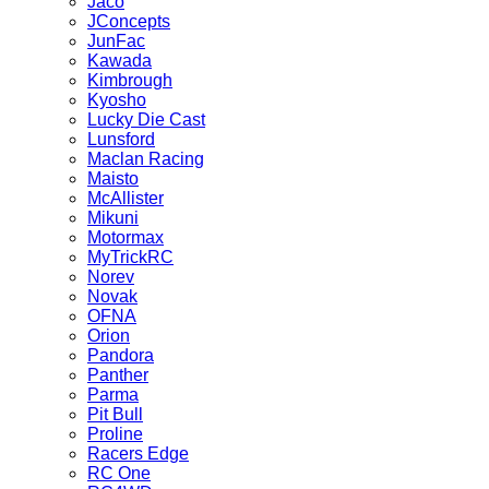
Jaco
JConcepts
JunFac
Kawada
Kimbrough
Kyosho
Lucky Die Cast
Lunsford
Maclan Racing
Maisto
McAllister
Mikuni
Motormax
MyTrickRC
Norev
Novak
OFNA
Orion
Pandora
Panther
Parma
Pit Bull
Proline
Racers Edge
RC One