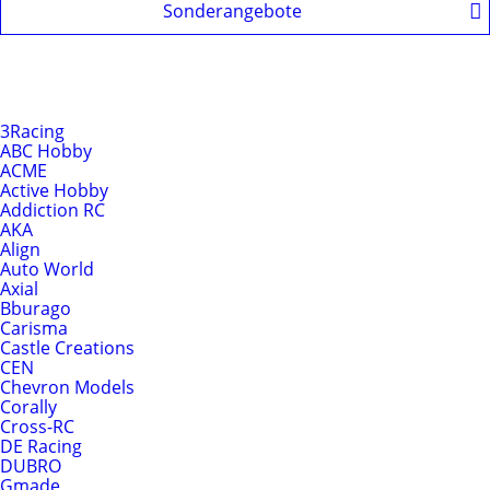
Sonderangebote
Produkte nach Hersteller
Hersteller
3Racing
ABC Hobby
ACME
Active Hobby
Addiction RC
AKA
Align
Auto World
Axial
Bburago
Carisma
Castle Creations
CEN
Chevron Models
Corally
Cross-RC
DE Racing
DUBRO
Gmade