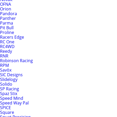
OFNA
Orion
Pandora
Panther
Parma
Pit Bull
Proline
Racers Edge
RC One
RC4WD
Reedy
RNR
Robinson Racing
RPM
Savöx
SIC Designs
Slidelogy
Solido
SP Racing
Spaz Stix
Speed Mind
Speed Way Pal
SPICE
Square