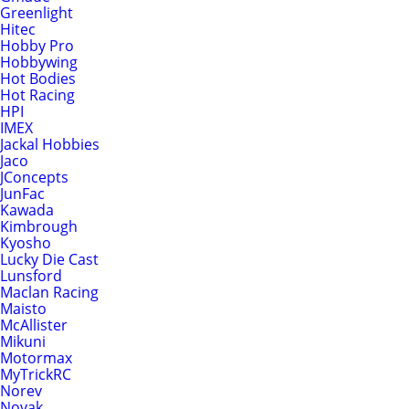
Greenlight
Hitec
Hobby Pro
Hobbywing
Hot Bodies
Hot Racing
HPI
IMEX
Jackal Hobbies
Jaco
JConcepts
JunFac
Kawada
Kimbrough
Kyosho
Lucky Die Cast
Lunsford
Maclan Racing
Maisto
McAllister
Mikuni
Motormax
MyTrickRC
Norev
Novak