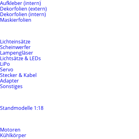
Aufkleber (intern)
Dekorfolien (extern)
Dekorfolien (intern)
Maskierfolien
Beleuchtung & Elektrik
Lichteinsätze
Scheinwerfer
Lampengläser
Lichtsätze & LEDs
LiPo
Servo
Stecker & Kabel
Adapter
Sonstiges
Standmodelle
Standmodelle 1:18
Motoren & Antrieb
Motoren
Kühlkörper