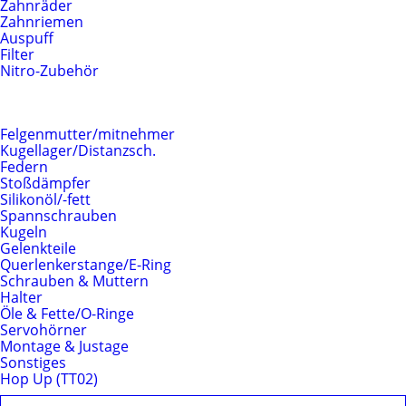
Zahnräder
Zahnriemen
Auspuff
Filter
Nitro-Zubehör
Fahrwerk
Felgenmutter/mitnehmer
Kugellager/Distanzsch.
Federn
Stoßdämpfer
Silikonöl/-fett
Spannschrauben
Kugeln
Gelenkteile
Querlenkerstange/E-Ring
Schrauben & Muttern
Halter
Öle & Fette/O-Ringe
Servohörner
Montage & Justage
Sonstiges
Hop Up (TT02)