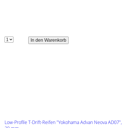
von der Bestellmenge und dem
Zielland des Bestellers und werden
Ihnen im Warenkorb und während
des Bestellvorgangs angezeigt.
2 Stück verchromte Felgen "MF Type" für 1:10
Tourenwagen.
Die Reifen- und Felgenbreite müssen identisch sein. Nur
geeignet für Low-Profile-Reifen.
Hersteller: HPI (33477), Breite: 32 mm,
Außendurchmesser: 56 mm (2,2"), Offset: +6 mm,
Radaufnahme: 12 mm Sechskant
Geeignete Reifen:
Low-Profile T-Drift-Reifen "Yokohama Advan Neova AD07",