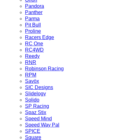
Pandora
Panther
Parma
Pit Bull
Proline
Racers Edge
RC One
RC4WD
Reedy
RNR
Robinson Racing
RPM
Savöx
SIC Designs
Slidelogy
Solido
SP Racing
Spaz Stix
Speed Mind
Speed Way Pal
SPICE
Square