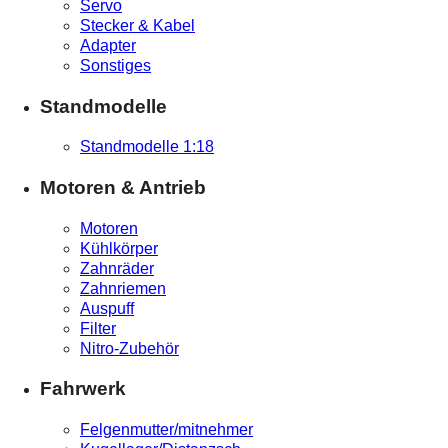
Servo
Stecker & Kabel
Adapter
Sonstiges
Standmodelle
Standmodelle 1:18
Motoren & Antrieb
Motoren
Kühlkörper
Zahnräder
Zahnriemen
Auspuff
Filter
Nitro-Zubehör
Fahrwerk
Felgenmutter/mitnehmer