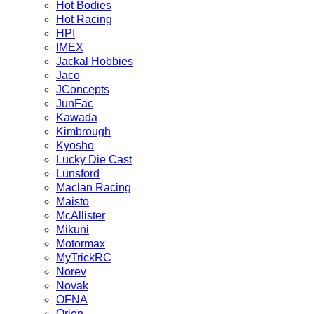
Hot Bodies
Hot Racing
HPI
IMEX
Jackal Hobbies
Jaco
JConcepts
JunFac
Kawada
Kimbrough
Kyosho
Lucky Die Cast
Lunsford
Maclan Racing
Maisto
McAllister
Mikuni
Motormax
MyTrickRC
Norev
Novak
OFNA
Orion