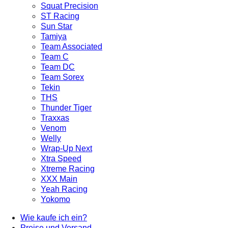
Squat Precision
ST Racing
Sun Star
Tamiya
Team Associated
Team C
Team DC
Team Sorex
Tekin
THS
Thunder Tiger
Traxxas
Venom
Welly
Wrap-Up Next
Xtra Speed
Xtreme Racing
XXX Main
Yeah Racing
Yokomo
Wie kaufe ich ein?
Preise und Versand