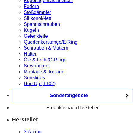
Kugellager/Distanzsch.
Federn
Stoßdämpfer
Silikonöl/-fett
Spannschrauben
Kugeln
Gelenkteile
Querlenkerstange/E-Ring
Schrauben & Muttern
Halter
Öle & Fette/O-Ringe
Servohörner
Montage & Justage
Sonstiges
Hop Up (TT02)
Sonderangebote
Produkte nach Hersteller
Hersteller
3Racing