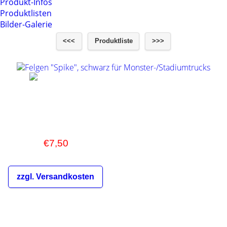
Produkt-Infos
Produktlisten
Bilder-Galerie
<<<
Produktliste
>>>
Felgen "Spike", schwarz für
Monster-/Stadiumtrucks
€13,00
€7,50
inkl. 19% MwSt.
zzgl. Versandkosten
Die Versandkosten sind abhängig
von der Bestellmenge und dem