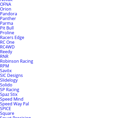
OFNA
Orion
Pandora
Panther
Parma
Pit Bull
Proline
Racers Edge
RC One
RC4WD
Reedy
RNR
Robinson Racing
RPM
Savöx
SIC Designs
Slidelogy
Solido
SP Racing
Spaz Stix
Speed Mind
Speed Way Pal
SPICE
Square