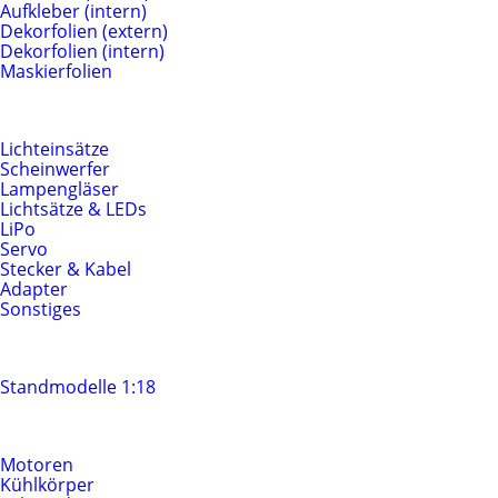
Aufkleber (intern)
Dekorfolien (extern)
Dekorfolien (intern)
Maskierfolien
Beleuchtung & Elektrik
Lichteinsätze
Scheinwerfer
Lampengläser
Lichtsätze & LEDs
LiPo
Servo
Stecker & Kabel
Adapter
Sonstiges
Standmodelle
Standmodelle 1:18
Motoren & Antrieb
Motoren
Kühlkörper