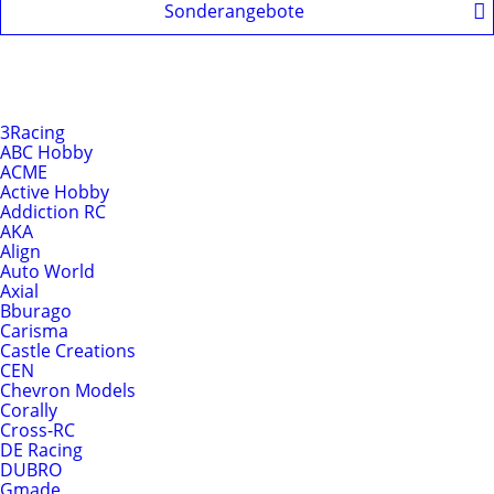
Sonderangebote
Produkte nach Hersteller
Hersteller
3Racing
ABC Hobby
ACME
Active Hobby
Addiction RC
AKA
Align
Auto World
Axial
Bburago
Carisma
Castle Creations
CEN
Chevron Models
Corally
Cross-RC
DE Racing
DUBRO
Gmade