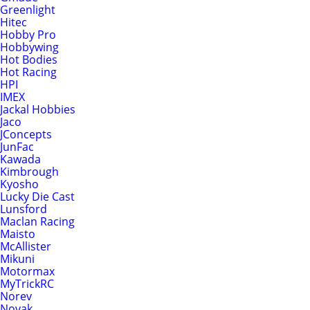
Greenlight
Hitec
Hobby Pro
Hobbywing
Hot Bodies
Hot Racing
HPI
IMEX
Jackal Hobbies
Jaco
JConcepts
JunFac
Kawada
Kimbrough
Kyosho
Lucky Die Cast
Lunsford
Maclan Racing
Maisto
McAllister
Mikuni
Motormax
MyTrickRC
Norev
Novak