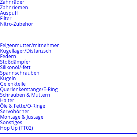
Zahnräder
Zahnriemen
Auspuff
Filter
Nitro-Zubehör
Fahrwerk
Felgenmutter/mitnehmer
Kugellager/Distanzsch.
Federn
Stoßdämpfer
Silikonöl/-fett
Spannschrauben
Kugeln
Gelenkteile
Querlenkerstange/E-Ring
Schrauben & Muttern
Halter
Öle & Fette/O-Ringe
Servohörner
Montage & Justage
Sonstiges
Hop Up (TT02)