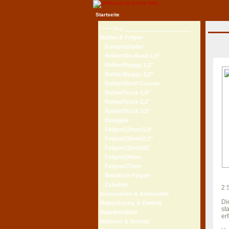
Startseite
Shop
Reifen & Felgen
Kompletträder
Reifen/On-Road 1,9"
Reifen/Buggy 2,2"
Reifen/Buggy 3,2"
Reifen/Short Course
Reifen/Truck 1,9"
Reifen/Truck 2,2"
Reifen/Truck 3,2"
Einlagen
Felgen/12mm/1,9"
Felgen/12mm/2,2"
Felgen/12mm/SC
Felgen/14mm
Felgen/17mm
Beadlock-Felgen
Zubehör
2 
Karosserien & Anbauteile
Di
Beleuchtung & Elektrik
st
Standmodelle
er
Motoren & Antrieb