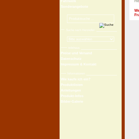
He
Fahrwerk
Sonderangebote
We
Fr
Suche nach Hersteller
teilehaus
Preise und Versand
Datenschutz
Impressum & Kontakt
Informationen
Wie kaufe ich ein?
Produktlisten
Anleitungen
Produkt-Infos
Bilder-Galerie