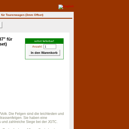
 für Tourenwagen (3mm Offset)
>
7" für
sofort lieferbar!
set)
Anzahl:
Volk. Die Felgen sind die leichtesten und
Strassenfelgen. Sie haben eine
 und zahlreiche Siege bei der JGTC.