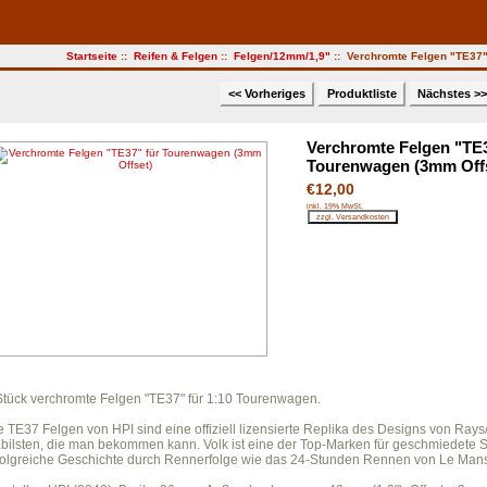
Startseite
::
Reifen & Felgen
::
Felgen/12mm/1,9"
:: Verchromte Felgen "TE37"
<< Vorheriges
Produktliste
Nächstes >
Verchromte Felgen "TE3
Tourenwagen (3mm Off
€12,00
inkl. 19% MwSt.
Stück verchromte Felgen "TE37" für 1:10 Tourenwagen.
e TE37 Felgen von HPI sind eine offiziell lizensierte Replika des Designs von Rays/
abilsten, die man bekommen kann. Volk ist eine der Top-Marken für geschmiedete 
folgreiche Geschichte durch Rennerfolge wie das 24-Stunden Rennen von Le Mans