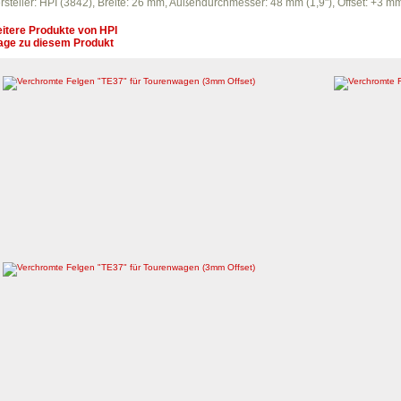
rsteller: HPI (3842), Breite: 26 mm, Außendurchmesser: 48 mm (1,9"), Offset: +
itere Produkte von
HPI
age zu diesem Produkt