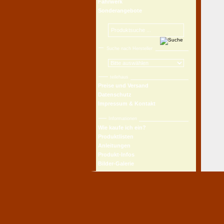
Fahrwerk
Sonderangebote
Suche nach Hersteller
teilehaus
Preise und Versand
Datenschutz
Impressum & Kontakt
Informationen
Wie kaufe ich ein?
Produktlisten
Anleitungen
Produkt-Infos
Bilder-Galerie