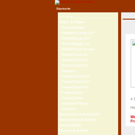
Startseite
Shop
Reifen & Felgen
Kompletträder
Reifen/On-Road 1,9"
Reifen/Buggy 2,2"
Reifen/Buggy 3,2"
Reifen/Short Course
Reifen/Truck 1,9"
Reifen/Truck 2,2"
Reifen/Truck 3,2"
Einlagen
Felgen/12mm/1,9"
Felgen/12mm/2,2"
Felgen/12mm/SC
Felgen/14mm
Felgen/17mm
4 
Beadlock-Felgen
He
Zubehör
Karosserien & Anbauteile
We
Beleuchtung & Elektrik
Fr
Standmodelle
Motoren & Antrieb