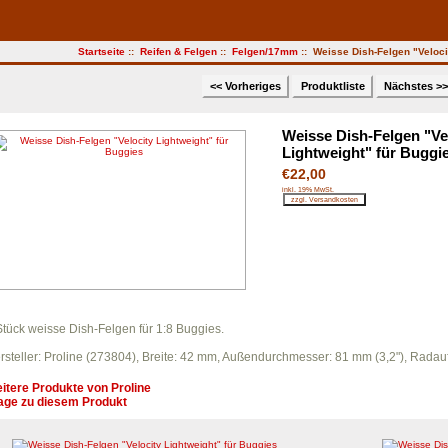
Startseite
::
Reifen & Felgen
::
Felgen/17mm
:: Weisse Dish-Felgen "Veloci
<< Vorheriges
Produktliste
Nächstes >
Weisse Dish-Felgen "Ve
Lightweight" für Buggi
€22,00
inkl. 19% MwSt.
Stück weisse Dish-Felgen für 1:8 Buggies.
rsteller: Proline (273804), Breite: 42 mm, Außendurchmesser: 81 mm (3,2"), Rad
itere Produkte von
Proline
age zu diesem Produkt