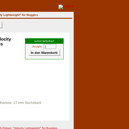
ty Lightweight" für Buggies
>
locity
sofort lieferbar!
es
Anzahl:
aufnahme: 17 mm Sechskant