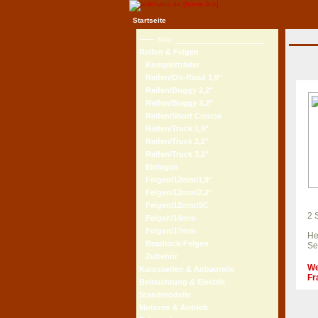
Startseite
Shop
Reifen & Felgen
Kompletträder
Reifen/On-Road 1,9"
Reifen/Buggy 2,2"
Reifen/Buggy 3,2"
Reifen/Short Course
Reifen/Truck 1,9"
Reifen/Truck 2,2"
Reifen/Truck 3,2"
Einlagen
Felgen/12mm/1,9"
Felgen/12mm/2,2"
Felgen/12mm/SC
2 
Felgen/14mm
Felgen/17mm
He
Beadlock-Felgen
Se
Zubehör
We
Karosserien & Anbauteile
Fr
Beleuchtung & Elektrik
Standmodelle
Motoren & Antrieb