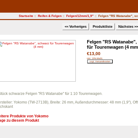
Startseite
::
Reifen & Felgen
::
Felgen/12mm/1,9"
:: Felgen "RS Watanabe", sc
<< Vorheriges
Produktliste
Nächstes >
Felgen "RS Watanabe",
für Tourenwagen (4 mm
€13,00
inkl. 19% MwSt.
Stück schwarze Felgen "RS Watanabe" für 1:10 Tourenwagen.
rsteller: Yokomo (TW-2713B), Breite: 26 mm, Außendurchmesser: 48 mm (1,9"), O
chskant
itere Produkte von
Yokomo
age zu diesem Produkt