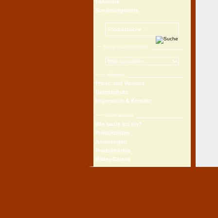
Fahrwerk
Sonderangebote
Suche nach Hersteller
teilehaus
Preise und Versand
Datenschutz
Impressum & Kontakt
Informationen
Wie kaufe ich ein?
Produktlisten
Anleitungen
Produkt-Infos
Bilder-Galerie