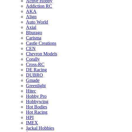
Active Hobby
Addiction RC
AKA
Align
Auto World
Axial
Bburago
Carisma
Castle Creations
CEN
Chevron Models
Corally
Cross-RC
DE Racing
DUBRO
Gmade
Greenlight
Hitec
Hobby Pro
Hobbywing
Hot Bodies
Hot Racing
HPI
IMEX
Jackal Hobbies