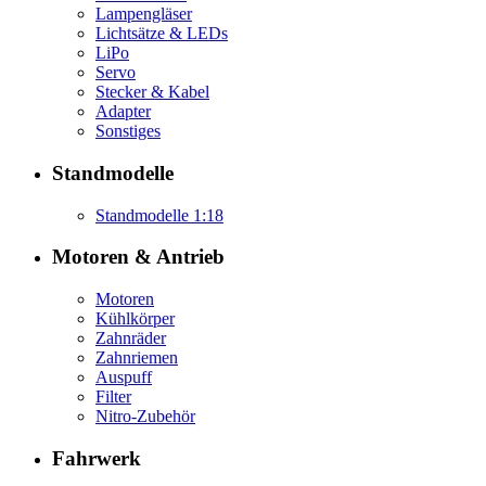
Lampengläser
Lichtsätze & LEDs
LiPo
Servo
Stecker & Kabel
Adapter
Sonstiges
Standmodelle
Standmodelle 1:18
Motoren & Antrieb
Motoren
Kühlkörper
Zahnräder
Zahnriemen
Auspuff
Filter
Nitro-Zubehör
Fahrwerk