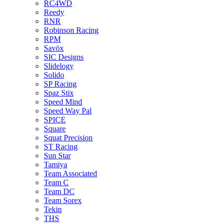
RC4WD
Reedy
RNR
Robinson Racing
RPM
Savöx
SIC Designs
Slidelogy
Solido
SP Racing
Spaz Stix
Speed Mind
Speed Way Pal
SPICE
Square
Squat Precision
ST Racing
Sun Star
Tamiya
Team Associated
Team C
Team DC
Team Sorex
Tekin
THS