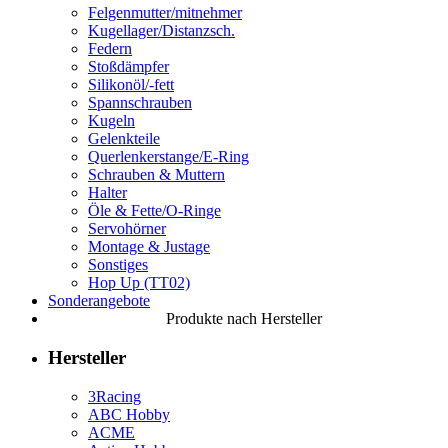
Felgenmutter/mitnehmer
Kugellager/Distanzsch.
Federn
Stoßdämpfer
Silikonöl/-fett
Spannschrauben
Kugeln
Gelenkteile
Querlenkerstange/E-Ring
Schrauben & Muttern
Halter
Öle & Fette/O-Ringe
Servohörner
Montage & Justage
Sonstiges
Hop Up (TT02)
Sonderangebote
Produkte nach Hersteller
Hersteller
3Racing
ABC Hobby
ACME