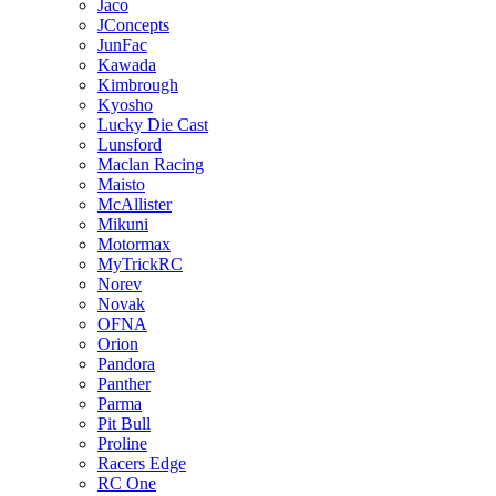
Jaco
JConcepts
JunFac
Kawada
Kimbrough
Kyosho
Lucky Die Cast
Lunsford
Maclan Racing
Maisto
McAllister
Mikuni
Motormax
MyTrickRC
Norev
Novak
OFNA
Orion
Pandora
Panther
Parma
Pit Bull
Proline
Racers Edge
RC One