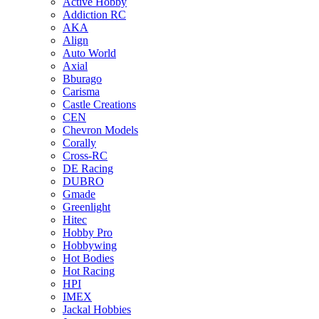
Active Hobby
Addiction RC
AKA
Align
Auto World
Axial
Bburago
Carisma
Castle Creations
CEN
Chevron Models
Corally
Cross-RC
DE Racing
DUBRO
Gmade
Greenlight
Hitec
Hobby Pro
Hobbywing
Hot Bodies
Hot Racing
HPI
IMEX
Jackal Hobbies