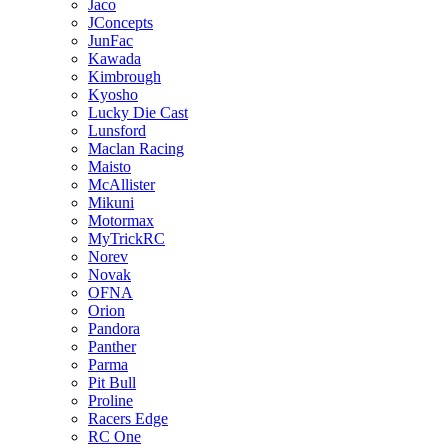
Jaco
JConcepts
JunFac
Kawada
Kimbrough
Kyosho
Lucky Die Cast
Lunsford
Maclan Racing
Maisto
McAllister
Mikuni
Motormax
MyTrickRC
Norev
Novak
OFNA
Orion
Pandora
Panther
Parma
Pit Bull
Proline
Racers Edge
RC One