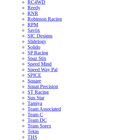
RC4WD
Reedy
RNR
Robinson Racing
RPM
Savöx
SIC Designs
Slidelogy
Solido
SP Racing
Spaz Stix
Speed Mind
Speed Way Pal
SPICE
Square
Squat Precision
ST Racing
Sun Star
Tamiya
Team Associated
Team C
Team DC
Team Sorex
Tekin
THS