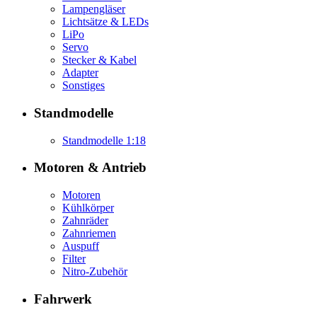
Lampengläser
Lichtsätze & LEDs
LiPo
Servo
Stecker & Kabel
Adapter
Sonstiges
Standmodelle
Standmodelle 1:18
Motoren & Antrieb
Motoren
Kühlkörper
Zahnräder
Zahnriemen
Auspuff
Filter
Nitro-Zubehör
Fahrwerk