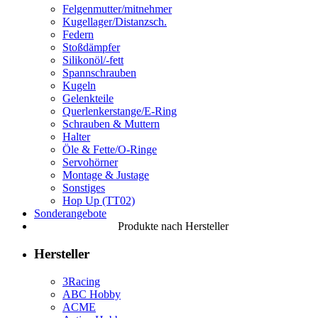
Felgenmutter/mitnehmer
Kugellager/Distanzsch.
Federn
Stoßdämpfer
Silikonöl/-fett
Spannschrauben
Kugeln
Gelenkteile
Querlenkerstange/E-Ring
Schrauben & Muttern
Halter
Öle & Fette/O-Ringe
Servohörner
Montage & Justage
Sonstiges
Hop Up (TT02)
Sonderangebote
Produkte nach Hersteller
Hersteller
3Racing
ABC Hobby
ACME