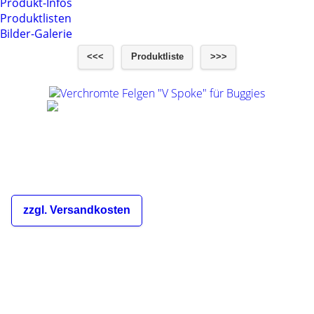
Produkt-Infos
Produktlisten
Bilder-Galerie
<<<
Produktliste
>>>
Verchromte Felgen "V Spoke" für Buggies
€26,00
inkl. 19% MwSt.
zzgl. Versandkosten
Die Versandkosten sind abhängig
von der Bestellmenge und dem
Zielland des Bestellers und werden
Ihnen im Warenkorb und während