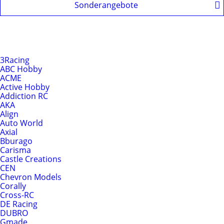
Sonderangebote
Produkte nach Hersteller
Hersteller
3Racing
ABC Hobby
ACME
Active Hobby
Addiction RC
AKA
Align
Auto World
Axial
Bburago
Carisma
Castle Creations
CEN
Chevron Models
Corally
Cross-RC
DE Racing
DUBRO
Gmade