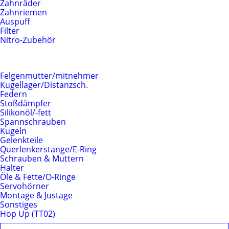
Zahnräder
Zahnriemen
Auspuff
Filter
Nitro-Zubehör
Fahrwerk
Felgenmutter/mitnehmer
Kugellager/Distanzsch.
Federn
Stoßdämpfer
Silikonöl/-fett
Spannschrauben
Kugeln
Gelenkteile
Querlenkerstange/E-Ring
Schrauben & Muttern
Halter
Öle & Fette/O-Ringe
Servohörner
Montage & Justage
Sonstiges
Hop Up (TT02)