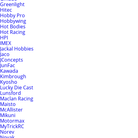
Greenlight
Hitec
Hobby Pro
Hobbywing
Hot Bodies
Hot Racing
HPI
IMEX
Jackal Hobbies
Jaco
JConcepts
JunFac
Kawada
Kimbrough
Kyosho
Lucky Die Cast
Lunsford
Maclan Racing
Maisto
McAllister
Mikuni
Motormax
MyTrickRC
Norev
Novak