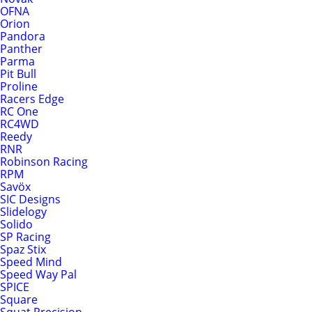
OFNA
Orion
Pandora
Panther
Parma
Pit Bull
Proline
Racers Edge
RC One
RC4WD
Reedy
RNR
Robinson Racing
RPM
Savöx
SIC Designs
Slidelogy
Solido
SP Racing
Spaz Stix
Speed Mind
Speed Way Pal
SPICE
Square