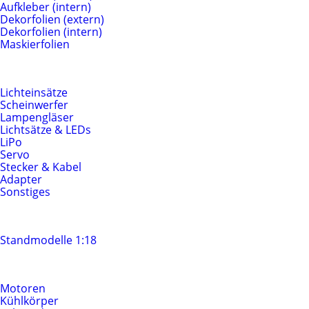
Aufkleber (intern)
Dekorfolien (extern)
Dekorfolien (intern)
Maskierfolien
Beleuchtung & Elektrik
Lichteinsätze
Scheinwerfer
Lampengläser
Lichtsätze & LEDs
LiPo
Servo
Stecker & Kabel
Adapter
Sonstiges
Standmodelle
Standmodelle 1:18
Motoren & Antrieb
Motoren
Kühlkörper