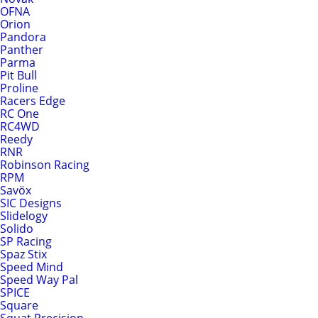
OFNA
Orion
Pandora
Panther
Parma
Pit Bull
Proline
Racers Edge
RC One
RC4WD
Reedy
RNR
Robinson Racing
RPM
Savöx
SIC Designs
Slidelogy
Solido
SP Racing
Spaz Stix
Speed Mind
Speed Way Pal
SPICE
Square