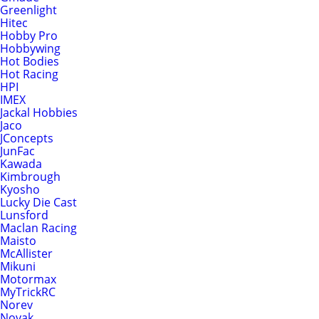
Greenlight
Hitec
Hobby Pro
Hobbywing
Hot Bodies
Hot Racing
HPI
IMEX
Jackal Hobbies
Jaco
JConcepts
JunFac
Kawada
Kimbrough
Kyosho
Lucky Die Cast
Lunsford
Maclan Racing
Maisto
McAllister
Mikuni
Motormax
MyTrickRC
Norev
Novak