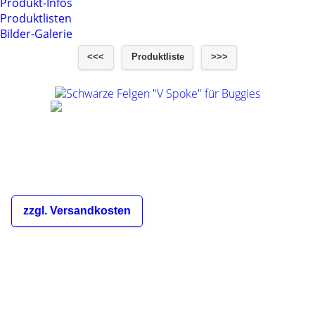
Produkt-Infos
Produktlisten
Bilder-Galerie
<<<
Produktliste
>>>
Schwarze Felgen "V Spoke" für Buggies
€22,00
inkl. 19% MwSt.
zzgl. Versandkosten
Die Versandkosten sind abhängig
von der Bestellmenge und dem
Zielland des Bestellers und werden
Ihnen im Warenkorb und während