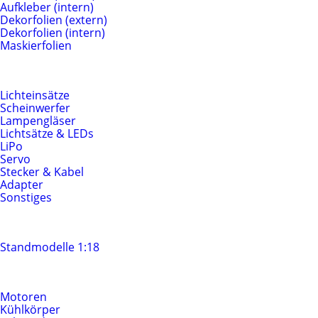
Aufkleber (intern)
Dekorfolien (extern)
Dekorfolien (intern)
Maskierfolien
Beleuchtung & Elektrik
Lichteinsätze
Scheinwerfer
Lampengläser
Lichtsätze & LEDs
LiPo
Servo
Stecker & Kabel
Adapter
Sonstiges
Standmodelle
Standmodelle 1:18
Motoren & Antrieb
Motoren
Kühlkörper