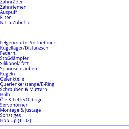
Zahnräder
Zahnriemen
Auspuff
Filter
Nitro-Zubehör
Fahrwerk
Felgenmutter/mitnehmer
Kugellager/Distanzsch.
Federn
Stoßdämpfer
Silikonöl/-fett
Spannschrauben
Kugeln
Gelenkteile
Querlenkerstange/E-Ring
Schrauben & Muttern
Halter
Öle & Fette/O-Ringe
Servohörner
Montage & Justage
Sonstiges
Hop Up (TT02)