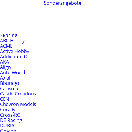
Sonderangebote
Produkte nach Hersteller
Hersteller
3Racing
ABC Hobby
ACME
Active Hobby
Addiction RC
AKA
Align
Auto World
Axial
Bburago
Carisma
Castle Creations
CEN
Chevron Models
Corally
Cross-RC
DE Racing
DUBRO
Gmade