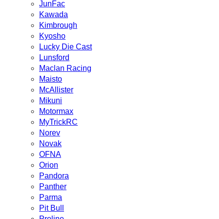
JunFac
Kawada
Kimbrough
Kyosho
Lucky Die Cast
Lunsford
Maclan Racing
Maisto
McAllister
Mikuni
Motormax
MyTrickRC
Norev
Novak
OFNA
Orion
Pandora
Panther
Parma
Pit Bull
Proline