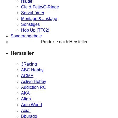
Halter
Öle & Fette/O-Ringe
Servohörner
Montage & Justage
Sonstiges
Hop Up (TT02)
Sonderangebote
Produkte nach Hersteller
Hersteller
3Racing
ABC Hobby
ACME
Active Hobby
Addiction RC
AKA
Align
Auto World
Axial
Bburago