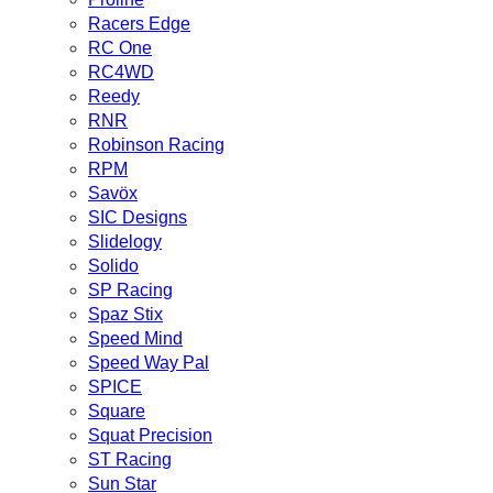
Racers Edge
RC One
RC4WD
Reedy
RNR
Robinson Racing
RPM
Savöx
SIC Designs
Slidelogy
Solido
SP Racing
Spaz Stix
Speed Mind
Speed Way Pal
SPICE
Square
Squat Precision
ST Racing
Sun Star