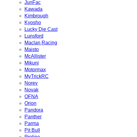
JunFac
Kawada
Kimbrough
Kyosho
Lucky Die Cast
Lunsford
Maclan Racing
Maisto
McAllister
Mikuni
Motormax
MyTrickRC
Norev
Novak
OFNA
Orion
Pandora
Panther
Parma
Pit Bull
Proline