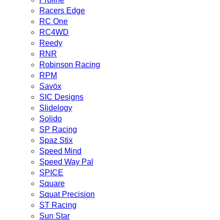
Racers Edge
RC One
RC4WD
Reedy
RNR
Robinson Racing
RPM
Savöx
SIC Designs
Slidelogy
Solido
SP Racing
Spaz Stix
Speed Mind
Speed Way Pal
SPICE
Square
Squat Precision
ST Racing
Sun Star