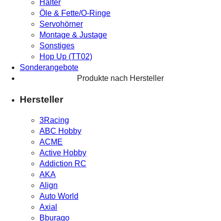
Halter
Öle & Fette/O-Ringe
Servohörner
Montage & Justage
Sonstiges
Hop Up (TT02)
Sonderangebote
Produkte nach Hersteller
Hersteller
3Racing
ABC Hobby
ACME
Active Hobby
Addiction RC
AKA
Align
Auto World
Axial
Bburago