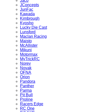
Jaco
JConcepts
JunFac
Kawada
Kimbrough
Kyosho
Lucky Die Cast
Lunsford
Maclan Racing
Maisto
McAllister
Mikuni
Motormax
MyTrickRC
Norev
Novak
OFNA
Orion
Pandora
Panther
Parma
Pit Bull
Proline
Racers Edge
RC One