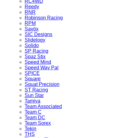
RC4WD
Reedy
RNR
Robinson Racing
RPM
Savöx
SIC Designs
Slidelogy
Solido
SP Racing
Spaz Stix
Speed Mind
Speed Way Pal
SPICE
Square
Squat Precision
ST Racing
Sun Star
Tamiya
Team Associated
Team C
Team DC
Team Sorex
Tekin
THS