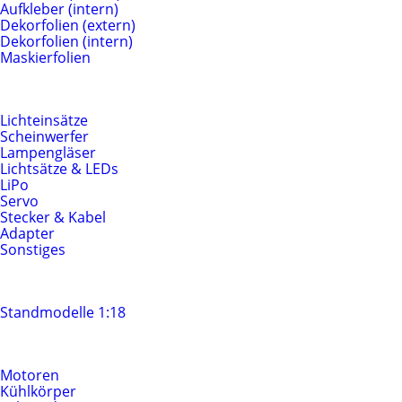
Aufkleber (intern)
Dekorfolien (extern)
Dekorfolien (intern)
Maskierfolien
Beleuchtung & Elektrik
Lichteinsätze
Scheinwerfer
Lampengläser
Lichtsätze & LEDs
LiPo
Servo
Stecker & Kabel
Adapter
Sonstiges
Standmodelle
Standmodelle 1:18
Motoren & Antrieb
Motoren
Kühlkörper