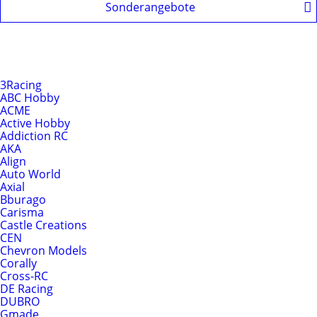
Sonderangebote
Produkte nach Hersteller
Hersteller
3Racing
ABC Hobby
ACME
Active Hobby
Addiction RC
AKA
Align
Auto World
Axial
Bburago
Carisma
Castle Creations
CEN
Chevron Models
Corally
Cross-RC
DE Racing
DUBRO
Gmade