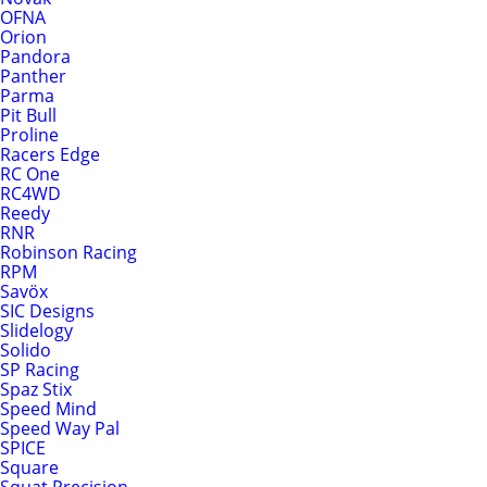
OFNA
Orion
Pandora
Panther
Parma
Pit Bull
Proline
Racers Edge
RC One
RC4WD
Reedy
RNR
Robinson Racing
RPM
Savöx
SIC Designs
Slidelogy
Solido
SP Racing
Spaz Stix
Speed Mind
Speed Way Pal
SPICE
Square