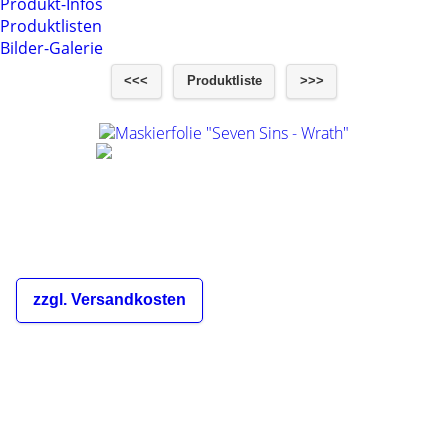
Produkt-Infos
Produktlisten
Bilder-Galerie
<<<
Produktliste
>>>
Maskierfolie "Seven Sins - Wrath"
€10,00
inkl. 19% MwSt.
zzgl. Versandkosten
Die Versandkosten sind abhängig
von der Bestellmenge und dem
Zielland des Bestellers und werden
Ihnen im Warenkorb und während