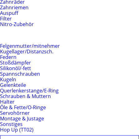
Zahnräder
Zahnriemen
Auspuff
Filter
Nitro-Zubehör
Fahrwerk
Felgenmutter/mitnehmer
Kugellager/Distanzsch.
Federn
Stoßdämpfer
Silikonöl/-fett
Spannschrauben
Kugeln
Gelenkteile
Querlenkerstange/E-Ring
Schrauben & Muttern
Halter
Öle & Fette/O-Ringe
Servohörner
Montage & Justage
Sonstiges
Hop Up (TT02)