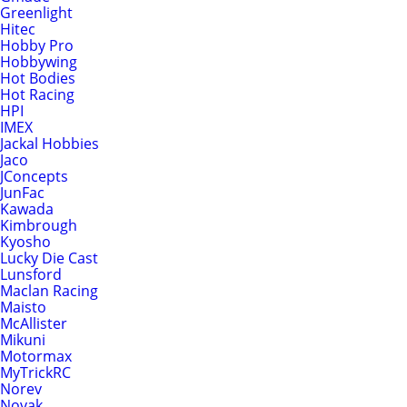
Greenlight
Hitec
Hobby Pro
Hobbywing
Hot Bodies
Hot Racing
HPI
IMEX
Jackal Hobbies
Jaco
JConcepts
JunFac
Kawada
Kimbrough
Kyosho
Lucky Die Cast
Lunsford
Maclan Racing
Maisto
McAllister
Mikuni
Motormax
MyTrickRC
Norev
Novak