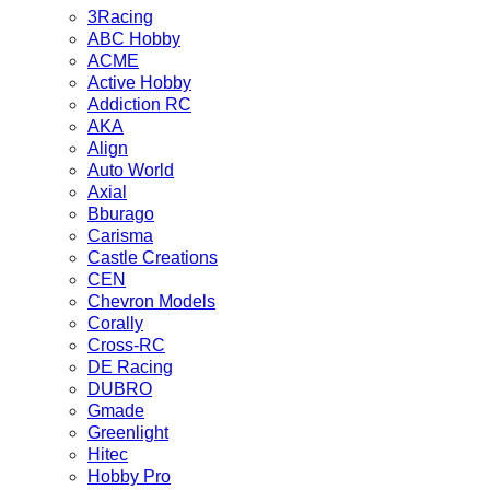
3Racing
ABC Hobby
ACME
Active Hobby
Addiction RC
AKA
Align
Auto World
Axial
Bburago
Carisma
Castle Creations
CEN
Chevron Models
Corally
Cross-RC
DE Racing
DUBRO
Gmade
Greenlight
Hitec
Hobby Pro