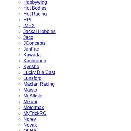
Hobbywing
Hot Bodies
Hot Racing
HPI
IMEX
Jackal Hobbies
Jaco
JConcepts
JunFac
Kawada
Kimbrough
Kyosho
Lucky Die Cast
Lunsford
Maclan Racing
Maisto
McAllister
Mikuni
Motormax
MyTrickRC
Norev
Novak
OFNA