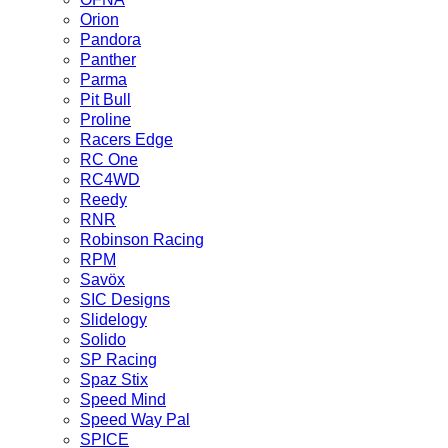
Orion
Pandora
Panther
Parma
Pit Bull
Proline
Racers Edge
RC One
RC4WD
Reedy
RNR
Robinson Racing
RPM
Savöx
SIC Designs
Slidelogy
Solido
SP Racing
Spaz Stix
Speed Mind
Speed Way Pal
SPICE