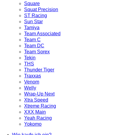
Square
Squat Precision
ST Racing
Sun Star
Tamiya
Team Associated
Team C
Team DC
Team Sorex
Tekin
THS
Thunder Tiger
Traxxas
Venom
Welly
Wrap-Up Next
Xtra Speed
Xtreme Racing
XXX Main
Yeah Racing
Yokomo
Wie kaufe ich ein?