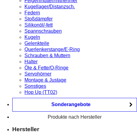
Felgenmutter/mitnehmer
Kugellager/Distanzsch.
Federn
Stoßdämpfer
Silikonöl/-fett
Spannschrauben
Kugeln
Gelenkteile
Querlenkerstange/E-Ring
Schrauben & Muttern
Halter
Öle & Fette/O-Ringe
Servohörner
Montage & Justage
Sonstiges
Hop Up (TT02)
Sonderangebote
Produkte nach Hersteller
Hersteller