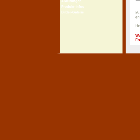
Anleitungen
Produkt-Infos
Bilder-Galerie
Ma
en
He
We
Fr