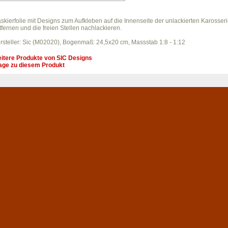
skierfolie mit Designs zum Aufkleben auf die Innenseite der unlackierten Karosser
tfernen und die freien Stellen nachlackieren.
rsteller: Sic (M02020), Bogenmaß: 24,5x20 cm, Massstab 1:8 - 1:12
itere Produkte von
SIC Designs
age zu diesem Produkt