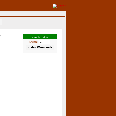
>
e"
sofort lieferbar!
Anzahl: