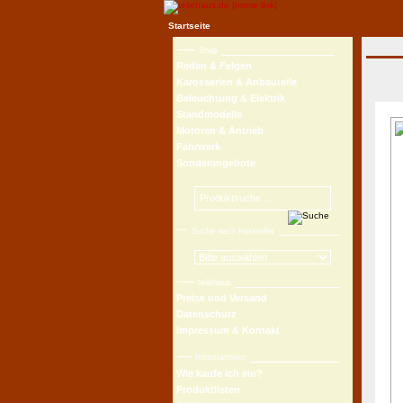
Startseite
Shop
Reifen & Felgen
Karosserien & Anbauteile
Beleuchtung & Elektrik
Standmodelle
Motoren & Antrieb
Fahrwerk
Sonderangebote
Suche nach Hersteller
teilehaus
Preise und Versand
Datenschutz
Impressum & Kontakt
Informationen
Wie kaufe ich ein?
Produktlisten