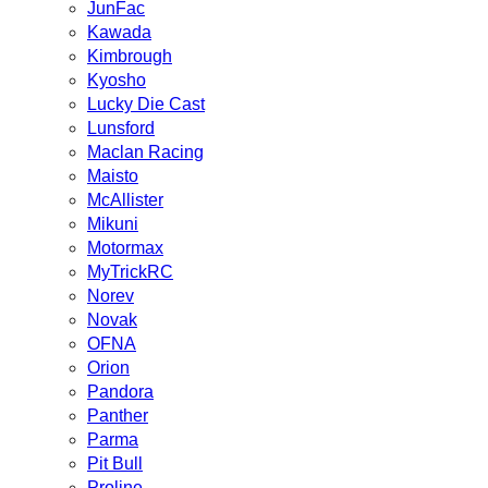
JunFac
Kawada
Kimbrough
Kyosho
Lucky Die Cast
Lunsford
Maclan Racing
Maisto
McAllister
Mikuni
Motormax
MyTrickRC
Norev
Novak
OFNA
Orion
Pandora
Panther
Parma
Pit Bull
Proline