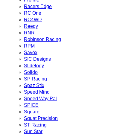
Racers Edge
RC One
RC4WD
Reedy
RNR
Robinson Racing
RPM
Savöx
SIC Designs
Slidelogy
Solido
SP Racing
Spaz Stix
Speed Mind
Speed Way Pal
SPICE
Square
Squat Precision
ST Racing
Sun Star