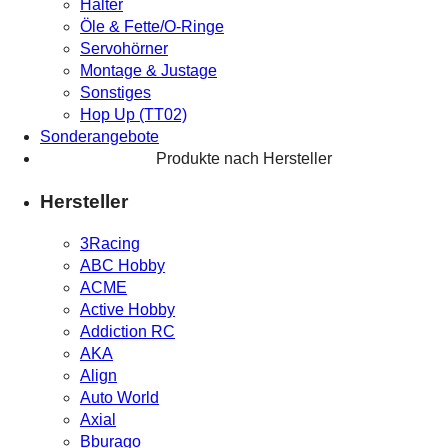
Halter
Öle & Fette/O-Ringe
Servohörner
Montage & Justage
Sonstiges
Hop Up (TT02)
Sonderangebote
Produkte nach Hersteller
Hersteller
3Racing
ABC Hobby
ACME
Active Hobby
Addiction RC
AKA
Align
Auto World
Axial
Bburago