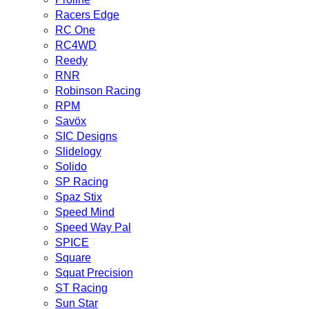
Racers Edge
RC One
RC4WD
Reedy
RNR
Robinson Racing
RPM
Savöx
SIC Designs
Slidelogy
Solido
SP Racing
Spaz Stix
Speed Mind
Speed Way Pal
SPICE
Square
Squat Precision
ST Racing
Sun Star