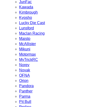
JunFac
Kawada
Kimbrough
Kyosho
Lucky Die Cast
Lunsford
Maclan Racing
Maisto
McAllister
Mikuni
Motormax
MyTrickRC
Norev
Novak
OFNA
Orion
Pandora
Panther
Parma
Pit Bull
Proline