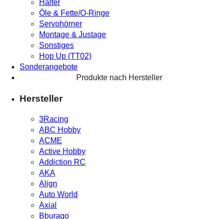
Halter
Öle & Fette/O-Ringe
Servohörner
Montage & Justage
Sonstiges
Hop Up (TT02)
Sonderangebote
Produkte nach Hersteller
Hersteller
3Racing
ABC Hobby
ACME
Active Hobby
Addiction RC
AKA
Align
Auto World
Axial
Bburago