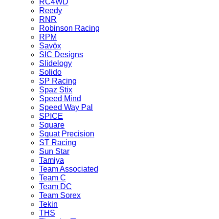
RC4WD
Reedy
RNR
Robinson Racing
RPM
Savöx
SIC Designs
Slidelogy
Solido
SP Racing
Spaz Stix
Speed Mind
Speed Way Pal
SPICE
Square
Squat Precision
ST Racing
Sun Star
Tamiya
Team Associated
Team C
Team DC
Team Sorex
Tekin
THS