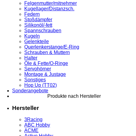
Felgenmutter/mitnehmer
Kugellager/Distanzsch.
Federn
Stoßdämpfer
Silikonöl/-fett
Spannschrauben
Kugeln
Gelenkteile
Querlenkerstange/E-Ring
Schrauben & Muttern
Halter
Öle & Fette/O-Ringe
Servohörner
Montage & Justage
Sonstiges
Hop Up (TT02)
Sonderangebote
Produkte nach Hersteller
Hersteller
3Racing
ABC Hobby
ACME
Active Hobby