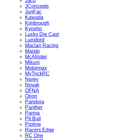
Jaco
JConcepts
JunFac
Kawada
Kimbrough
Kyosho
Lucky Die Cast
Lunsford
Maclan Racing
Maisto
McAllister
Mikuni
Motormax
MyTrickRC
Norev
Novak
OFNA
Orion
Pandora
Panther
Parma
Pit Bull
Proline
Racers Edge
RC One