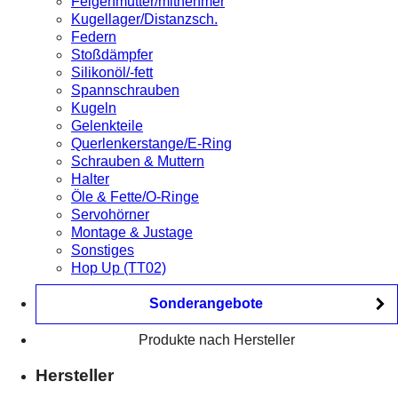
Felgenmutter/mitnehmer
Kugellager/Distanzsch.
Federn
Stoßdämpfer
Silikonöl/-fett
Spannschrauben
Kugeln
Gelenkteile
Querlenkerstange/E-Ring
Schrauben & Muttern
Halter
Öle & Fette/O-Ringe
Servohörner
Montage & Justage
Sonstiges
Hop Up (TT02)
Sonderangebote
Produkte nach Hersteller
Hersteller