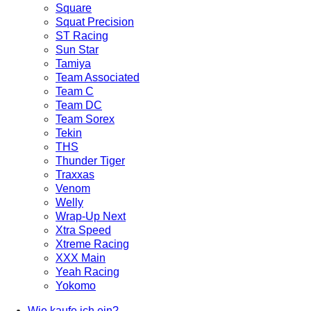
Square
Squat Precision
ST Racing
Sun Star
Tamiya
Team Associated
Team C
Team DC
Team Sorex
Tekin
THS
Thunder Tiger
Traxxas
Venom
Welly
Wrap-Up Next
Xtra Speed
Xtreme Racing
XXX Main
Yeah Racing
Yokomo
Wie kaufe ich ein?