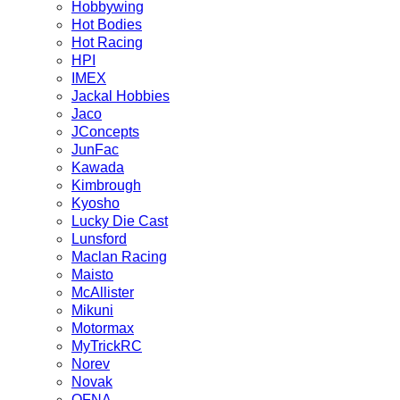
Hobbywing
Hot Bodies
Hot Racing
HPI
IMEX
Jackal Hobbies
Jaco
JConcepts
JunFac
Kawada
Kimbrough
Kyosho
Lucky Die Cast
Lunsford
Maclan Racing
Maisto
McAllister
Mikuni
Motormax
MyTrickRC
Norev
Novak
OFNA