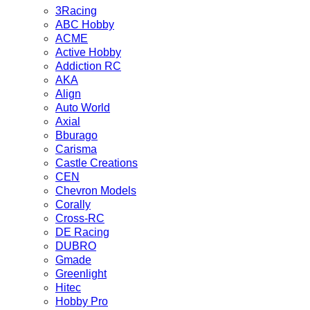
3Racing
ABC Hobby
ACME
Active Hobby
Addiction RC
AKA
Align
Auto World
Axial
Bburago
Carisma
Castle Creations
CEN
Chevron Models
Corally
Cross-RC
DE Racing
DUBRO
Gmade
Greenlight
Hitec
Hobby Pro