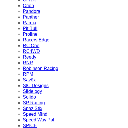
Orion
Pandora
Panther
Parma
Pit Bull
Proline
Racers Edge
RC One
RC4WD
Reedy
RNR
Robinson Racing
RPM
Savöx
SIC Designs
Slidelogy
Solido
SP Racing
Spaz Stix
Speed Mind
Speed Way Pal
SPICE