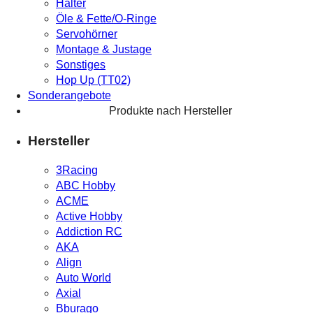
Halter
Öle & Fette/O-Ringe
Servohörner
Montage & Justage
Sonstiges
Hop Up (TT02)
Sonderangebote
Produkte nach Hersteller
Hersteller
3Racing
ABC Hobby
ACME
Active Hobby
Addiction RC
AKA
Align
Auto World
Axial
Bburago