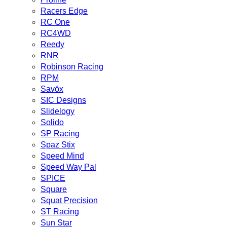
Racers Edge
RC One
RC4WD
Reedy
RNR
Robinson Racing
RPM
Savöx
SIC Designs
Slidelogy
Solido
SP Racing
Spaz Stix
Speed Mind
Speed Way Pal
SPICE
Square
Squat Precision
ST Racing
Sun Star