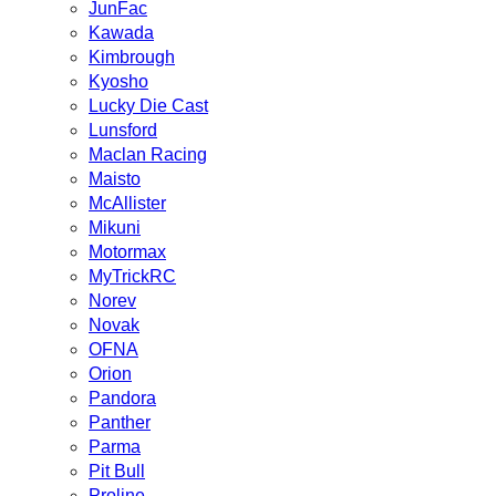
JunFac
Kawada
Kimbrough
Kyosho
Lucky Die Cast
Lunsford
Maclan Racing
Maisto
McAllister
Mikuni
Motormax
MyTrickRC
Norev
Novak
OFNA
Orion
Pandora
Panther
Parma
Pit Bull
Proline