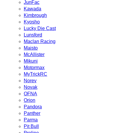
JunFac
Kawada
Kimbrough
Kyosho
Lucky Die Cast
Lunsford
Maclan Racing
Maisto
McAllister
Mikuni
Motormax
MyTrickRC
Norev
Novak
OFNA
Orion
Pandora
Panther
Parma
Pit Bull
Proline