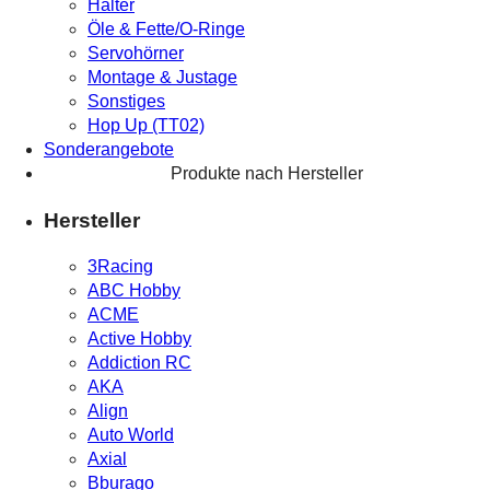
Halter
Öle & Fette/O-Ringe
Servohörner
Montage & Justage
Sonstiges
Hop Up (TT02)
Sonderangebote
Produkte nach Hersteller
Hersteller
3Racing
ABC Hobby
ACME
Active Hobby
Addiction RC
AKA
Align
Auto World
Axial
Bburago