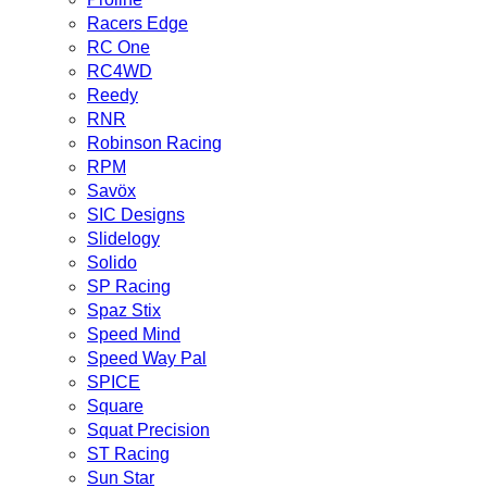
Racers Edge
RC One
RC4WD
Reedy
RNR
Robinson Racing
RPM
Savöx
SIC Designs
Slidelogy
Solido
SP Racing
Spaz Stix
Speed Mind
Speed Way Pal
SPICE
Square
Squat Precision
ST Racing
Sun Star