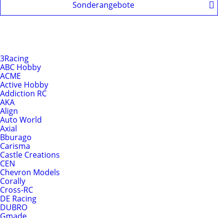
Sonderangebote
Produkte nach Hersteller
Hersteller
3Racing
ABC Hobby
ACME
Active Hobby
Addiction RC
AKA
Align
Auto World
Axial
Bburago
Carisma
Castle Creations
CEN
Chevron Models
Corally
Cross-RC
DE Racing
DUBRO
Gmade