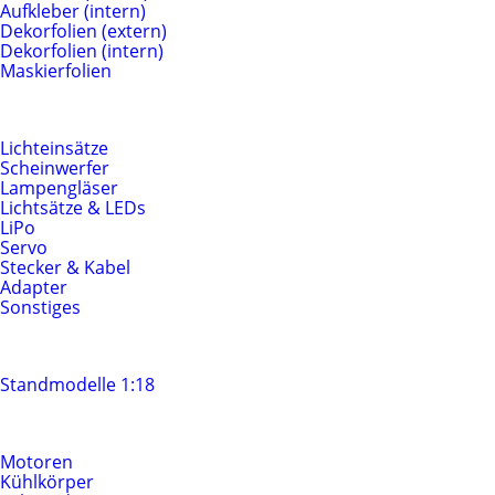
Aufkleber (intern)
Dekorfolien (extern)
Dekorfolien (intern)
Maskierfolien
Beleuchtung & Elektrik
Lichteinsätze
Scheinwerfer
Lampengläser
Lichtsätze & LEDs
LiPo
Servo
Stecker & Kabel
Adapter
Sonstiges
Standmodelle
Standmodelle 1:18
Motoren & Antrieb
Motoren
Kühlkörper