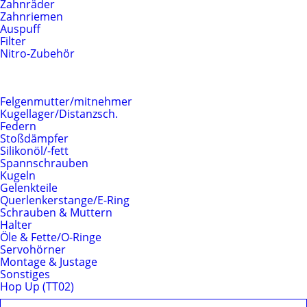
Zahnräder
Zahnriemen
Auspuff
Filter
Nitro-Zubehör
Fahrwerk
Felgenmutter/mitnehmer
Kugellager/Distanzsch.
Federn
Stoßdämpfer
Silikonöl/-fett
Spannschrauben
Kugeln
Gelenkteile
Querlenkerstange/E-Ring
Schrauben & Muttern
Halter
Öle & Fette/O-Ringe
Servohörner
Montage & Justage
Sonstiges
Hop Up (TT02)