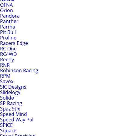
OFNA
Orion
Pandora
Panther
Parma
Pit Bull
Proline
Racers Edge
RC One
RC4WD
Reedy
RNR
Robinson Racing
RPM
Savöx
SIC Designs
Slidelogy
Solido
SP Racing
Spaz Stix
Speed Mind
Speed Way Pal
SPICE
Square