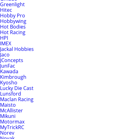
Greenlight
Hitec
Hobby Pro
Hobbywing
Hot Bodies
Hot Racing
HPI
IMEX
Jackal Hobbies
Jaco
JConcepts
JunFac
Kawada
Kimbrough
Kyosho
Lucky Die Cast
Lunsford
Maclan Racing
Maisto
McAllister
Mikuni
Motormax
MyTrickRC
Norev
Novak