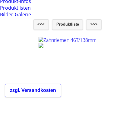
Produkt-Infos
Produktlisten
Bilder-Galerie
<<<
Produktliste
>>>
Zahnriemen 46T/138mm
€8,50
inkl. 19% MwSt.
zzgl. Versandkosten
Die Versandkosten sind abhängig
von der Bestellmenge und dem
Zielland des Bestellers und werden
Ihnen im Warenkorb und während