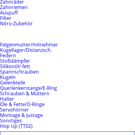
Zahnräder
Zahnriemen
Auspuff
Filter
Nitro-Zubehör
Fahrwerk
Felgenmutter/mitnehmer
Kugellager/Distanzsch.
Federn
Stoßdämpfer
Silikonöl/-fett
Spannschrauben
Kugeln
Gelenkteile
Querlenkerstange/E-Ring
Schrauben & Muttern
Halter
Öle & Fette/O-Ringe
Servohörner
Montage & Justage
Sonstiges
Hop Up (TT02)