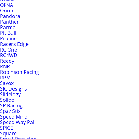
OFNA
Orion
Pandora
Panther
Parma
Pit Bull
Proline
Racers Edge
RC One
RC4WD
Reedy
RNR
Robinson Racing
RPM
Savöx
SIC Designs
Slidelogy
Solido
SP Racing
Spaz Stix
Speed Mind
Speed Way Pal
SPICE
Square