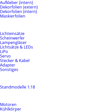
Aufkleber (intern)
Dekorfolien (extern)
Dekorfolien (intern)
Maskierfolien
Beleuchtung & Elektrik
Lichteinsätze
Scheinwerfer
Lampengläser
Lichtsätze & LEDs
LiPo
Servo
Stecker & Kabel
Adapter
Sonstiges
Standmodelle
Standmodelle 1:18
Motoren & Antrieb
Motoren
Kühlkörper