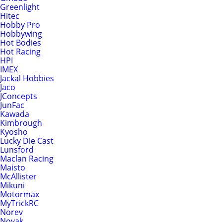
Greenlight
Hitec
Hobby Pro
Hobbywing
Hot Bodies
Hot Racing
HPI
IMEX
Jackal Hobbies
Jaco
JConcepts
JunFac
Kawada
Kimbrough
Kyosho
Lucky Die Cast
Lunsford
Maclan Racing
Maisto
McAllister
Mikuni
Motormax
MyTrickRC
Norev
Novak