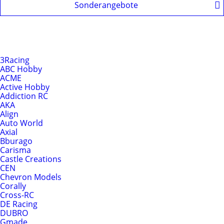
Sonderangebote
Produkte nach Hersteller
Hersteller
3Racing
ABC Hobby
ACME
Active Hobby
Addiction RC
AKA
Align
Auto World
Axial
Bburago
Carisma
Castle Creations
CEN
Chevron Models
Corally
Cross-RC
DE Racing
DUBRO
Gmade