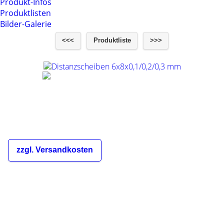
Produkt-Infos
Produktlisten
Bilder-Galerie
<<<
Produktliste
>>>
Distanzscheiben 6x8x0,1/0,2/0,3 mm
€8,00
inkl. 19% MwSt.
zzgl. Versandkosten
Die Versandkosten sind abhängig
von der Bestellmenge und dem
Zielland des Bestellers und werden
Ihnen im Warenkorb und während