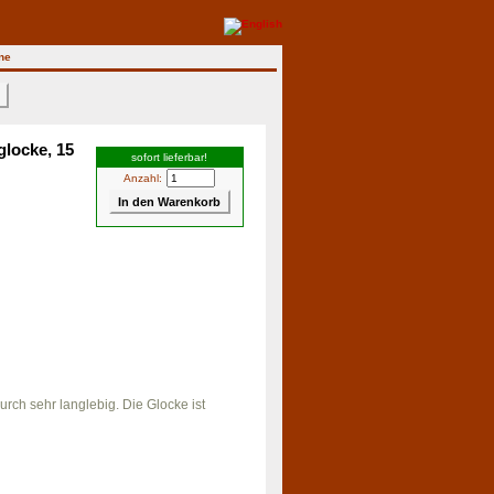
ne
>
glocke, 15
sofort lieferbar!
Anzahl:
rch sehr langlebig. Die Glocke ist