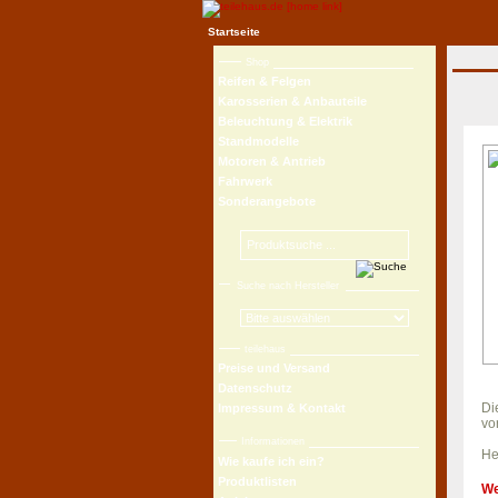
Startseite
Shop
Reifen & Felgen
Karosserien & Anbauteile
Beleuchtung & Elektrik
Standmodelle
Motoren & Antrieb
Fahrwerk
Sonderangebote
Suche nach Hersteller
teilehaus
Preise und Versand
Datenschutz
Di
Impressum & Kontakt
vo
Informationen
He
Wie kaufe ich ein?
Produktlisten
We