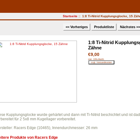
Startseite
:: 1:8 Ti-Nitrid Kupplungsglocke, 15 Zäh
<< Vorheriges
Produktliste
Nächstes >
1:8 Ti-Nitrid Kupplungs
Zähne
€9,00
inkl. 19% MwSt.
ese Kupplungsglocke wurde gehärtet und dann mit Ti-Nitrid beschichtet und ist dadu
rbereitet für 2 5x8 mm Kugellager vorbereitet.
rsteller: Racers Edge (10465), Innendurchmesser: 26 mm
itere Produkte von
Racers Edge