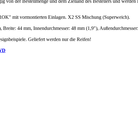
ig von der Bestellmenge und dem Zielland des Bestellers und werden
 IROK" mit vormontierten Einlagen. X2 SS Mischung (Superweich).
, Breite: 44 mm, Innendurchmesser: 48 mm (1,9"), Außendurchmesse
ignbeispiele. Geliefert werden nur die Reifen!
WD