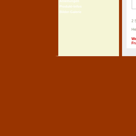
Anleitungen
Produkt-Infos
Bilder-Galerie
2 
He
We
Fr