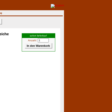
ng
>
eiche
sofort lieferbar!
Anzahl: