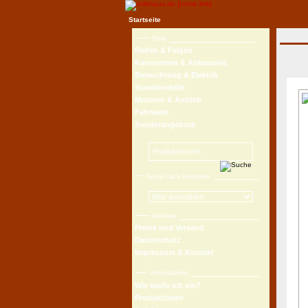
Startseite
Shop
Reifen & Felgen
Karosserien & Anbauteile
Beleuchtung & Elektrik
Standmodelle
Motoren & Antrieb
Fahrwerk
Sonderangebote
Suche nach Hersteller
teilehaus
Preise und Versand
Datenschutz
Impressum & Kontakt
Informationen
Wie kaufe ich ein?
Produktlisten