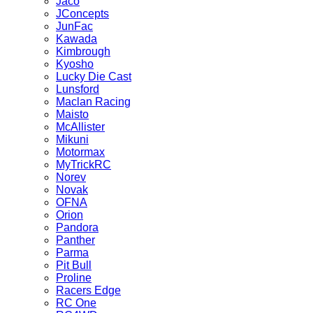
Jaco
JConcepts
JunFac
Kawada
Kimbrough
Kyosho
Lucky Die Cast
Lunsford
Maclan Racing
Maisto
McAllister
Mikuni
Motormax
MyTrickRC
Norev
Novak
OFNA
Orion
Pandora
Panther
Parma
Pit Bull
Proline
Racers Edge
RC One