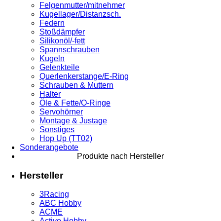
Felgenmutter/mitnehmer
Kugellager/Distanzsch.
Federn
Stoßdämpfer
Silikonöl/-fett
Spannschrauben
Kugeln
Gelenkteile
Querlenkerstange/E-Ring
Schrauben & Muttern
Halter
Öle & Fette/O-Ringe
Servohörner
Montage & Justage
Sonstiges
Hop Up (TT02)
Sonderangebote
Produkte nach Hersteller
Hersteller
3Racing
ABC Hobby
ACME
Active Hobby