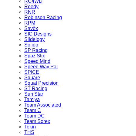
RC4WD
Reedy
RNR
Robinson Racing
RPM
Savöx
SIC Designs
Slidelogy
Solido
SP Racing
Spaz Stix
Speed Mind
Speed Way Pal
SPICE
Square
Squat Precision
ST Racing
Sun Star
Tamiya
Team Associated
Team C
Team DC
Team Sorex
Tekin
THS