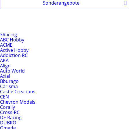
Sonderangebote
Produkte nach Hersteller
Hersteller
3Racing
ABC Hobby
ACME
Active Hobby
Addiction RC
AKA
Align
Auto World
Axial
Bburago
Carisma
Castle Creations
CEN
Chevron Models
Corally
Cross-RC
DE Racing
DUBRO
Gmade