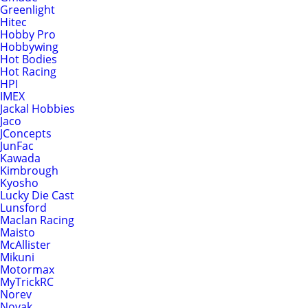
Greenlight
Hitec
Hobby Pro
Hobbywing
Hot Bodies
Hot Racing
HPI
IMEX
Jackal Hobbies
Jaco
JConcepts
JunFac
Kawada
Kimbrough
Kyosho
Lucky Die Cast
Lunsford
Maclan Racing
Maisto
McAllister
Mikuni
Motormax
MyTrickRC
Norev
Novak