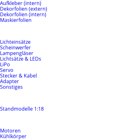
Aufkleber (intern)
Dekorfolien (extern)
Dekorfolien (intern)
Maskierfolien
Beleuchtung & Elektrik
Lichteinsätze
Scheinwerfer
Lampengläser
Lichtsätze & LEDs
LiPo
Servo
Stecker & Kabel
Adapter
Sonstiges
Standmodelle
Standmodelle 1:18
Motoren & Antrieb
Motoren
Kühlkörper