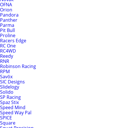
OFNA
Orion
Pandora
Panther
Parma
Pit Bull
Proline
Racers Edge
RC One
RC4WD
Reedy
RNR
Robinson Racing
RPM
Savöx
SIC Designs
Slidelogy
Solido
SP Racing
Spaz Stix
Speed Mind
Speed Way Pal
SPICE
Square