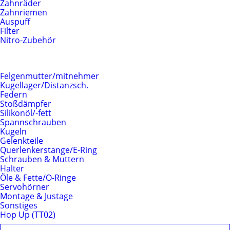
Zahnräder
Zahnriemen
Auspuff
Filter
Nitro-Zubehör
Fahrwerk
Felgenmutter/mitnehmer
Kugellager/Distanzsch.
Federn
Stoßdämpfer
Silikonöl/-fett
Spannschrauben
Kugeln
Gelenkteile
Querlenkerstange/E-Ring
Schrauben & Muttern
Halter
Öle & Fette/O-Ringe
Servohörner
Montage & Justage
Sonstiges
Hop Up (TT02)