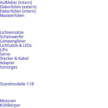
Aufkleber (intern)
Dekorfolien (extern)
Dekorfolien (intern)
Maskierfolien
Beleuchtung & Elektrik
Lichteinsätze
Scheinwerfer
Lampengläser
Lichtsätze & LEDs
LiPo
Servo
Stecker & Kabel
Adapter
Sonstiges
Standmodelle
Standmodelle 1:18
Motoren & Antrieb
Motoren
Kühlkörper