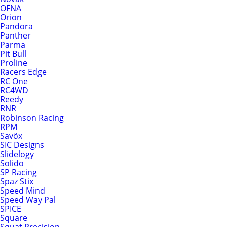
OFNA
Orion
Pandora
Panther
Parma
Pit Bull
Proline
Racers Edge
RC One
RC4WD
Reedy
RNR
Robinson Racing
RPM
Savöx
SIC Designs
Slidelogy
Solido
SP Racing
Spaz Stix
Speed Mind
Speed Way Pal
SPICE
Square