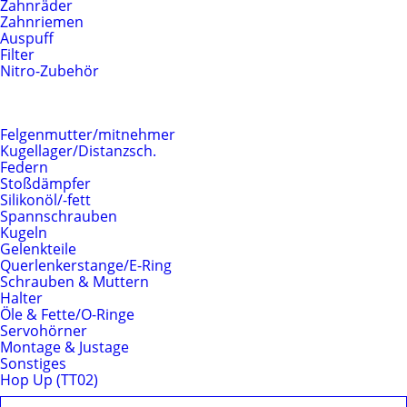
Zahnräder
Zahnriemen
Auspuff
Filter
Nitro-Zubehör
Fahrwerk
Felgenmutter/mitnehmer
Kugellager/Distanzsch.
Federn
Stoßdämpfer
Silikonöl/-fett
Spannschrauben
Kugeln
Gelenkteile
Querlenkerstange/E-Ring
Schrauben & Muttern
Halter
Öle & Fette/O-Ringe
Servohörner
Montage & Justage
Sonstiges
Hop Up (TT02)