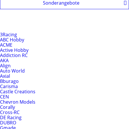
Sonderangebote
Produkte nach Hersteller
Hersteller
3Racing
ABC Hobby
ACME
Active Hobby
Addiction RC
AKA
Align
Auto World
Axial
Bburago
Carisma
Castle Creations
CEN
Chevron Models
Corally
Cross-RC
DE Racing
DUBRO
Gmade