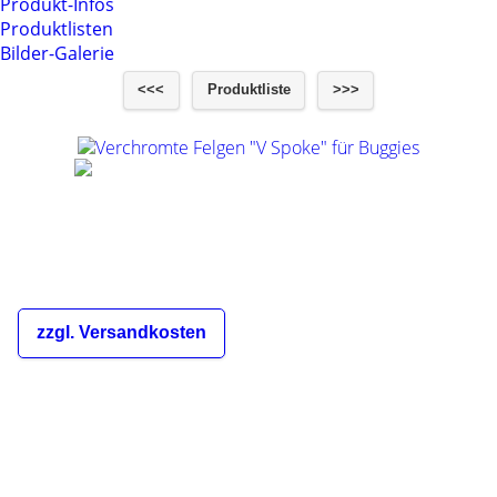
Produkt-Infos
Produktlisten
Bilder-Galerie
<<<
Produktliste
>>>
Verchromte Felgen "V Spoke" für Buggies
€26,00
inkl. 19% MwSt.
zzgl. Versandkosten
Die Versandkosten sind abhängig
von der Bestellmenge und dem
Zielland des Bestellers und werden
Ihnen im Warenkorb und während