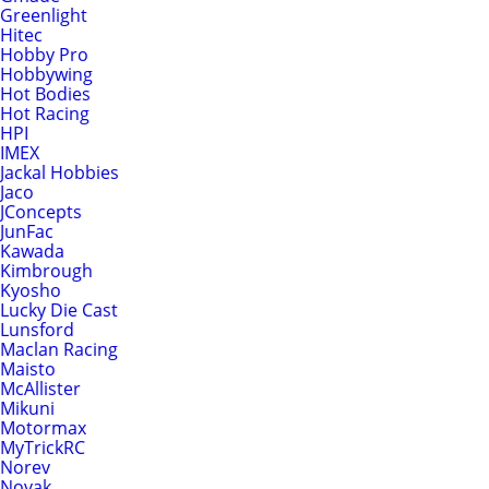
Greenlight
Hitec
Hobby Pro
Hobbywing
Hot Bodies
Hot Racing
HPI
IMEX
Jackal Hobbies
Jaco
JConcepts
JunFac
Kawada
Kimbrough
Kyosho
Lucky Die Cast
Lunsford
Maclan Racing
Maisto
McAllister
Mikuni
Motormax
MyTrickRC
Norev
Novak