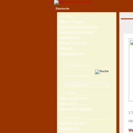
Startseite
Shop
Reifen & Felgen
Karosserien & Anbauteile
Beleuchtung & Elektrik
Standmodelle
Motoren & Antrieb
Fahrwerk
Sonderangebote
Suche nach Hersteller
teilehaus
Preise und Versand
Datenschutz
Impressum & Kontakt
2 
Informationen
He
Wie kaufe ich ein?
Produktlisten
We