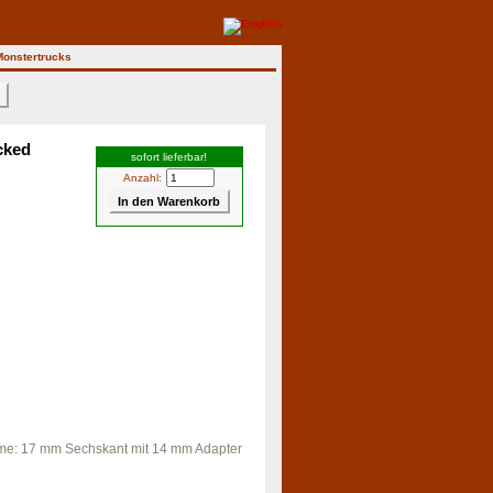
Monstertrucks
>
cked
sofort lieferbar!
Anzahl:
ahme: 17 mm Sechskant mit 14 mm Adapter