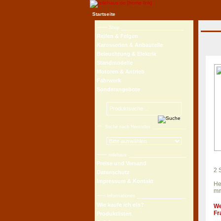
Startseite
Shop
Reifen & Felgen
Karosserien & Anbauteile
Beleuchtung & Elektrik
Standmodelle
Motoren & Antrieb
Fahrwerk
Sonderangebote
Suche nach Hersteller
teilehaus
Preise und Versand
2 
Datenschutz
Impressum & Kontakt
He
mm
Informationen
Wie kaufe ich ein?
We
Fr
Produktlisten