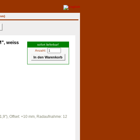
 mm)
>
M", weiss
sofort lieferbar!
Anzahl:
1,9"), Offset: +10 mm, Radaufnahme: 12