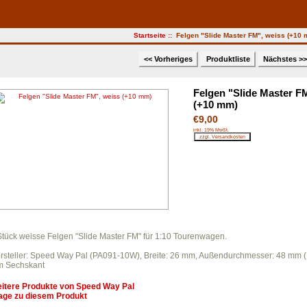
Startseite
:: Felgen "Slide Master FM", weiss (+10
<< Vorheriges
Produktliste
Nächstes >
Felgen "Slide Master F
(+10 mm)
€9,00
inkl. 19% MwSt.
Stück weisse Felgen "Slide Master FM" für 1:10 Tourenwagen.
rsteller: Speed Way Pal (PA091-10W), Breite: 26 mm, Außendurchmesser: 48 mm (
 Sechskant
itere Produkte von
Speed Way Pal
age zu diesem Produkt