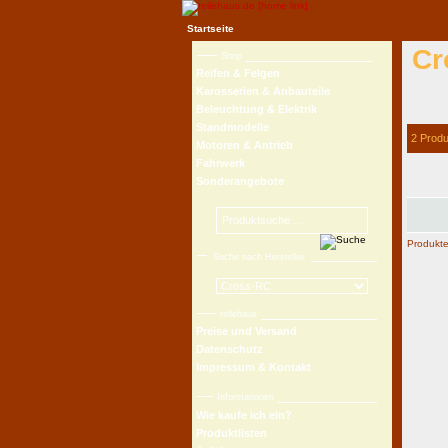
Startseite
Cr
Shop
Reifen & Felgen
Karosserien & Anbauteile
Beleuchtung & Elektrik
Standmodelle
2 Prod
Motoren & Antrieb
Fahrwerk
Sonderangebote
Produkt
Suche nach Hersteller
teilehaus
Preise und Versand
Datenschutz
Impressum & Kontakt
Informationen
Wie kaufe ich ein?
Produktlisten