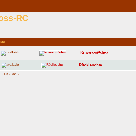
oss-RC
ukte
Kunststoffsitze
Rückleuchte
e
1
bis
2
von
2