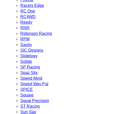
Racers Edge
RC One
RC4WD
Reedy
RNR
Robinson Racing
RPM
Savöx
SIC Designs
Slidelogy
Solido
SP Racing
Spaz Stix
Speed Mind
Speed Way Pal
SPICE
Square
Squat Precision
ST Racing
Sun Star