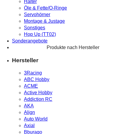
Halter
Öle & Fette/O-Ringe
Servohörner
Montage & Justage
Sonstiges
Hop Up (TT02)
Sonderangebote
Produkte nach Hersteller
Hersteller
3Racing
ABC Hobby
ACME
Active Hobby
Addiction RC
AKA
Align
Auto World
Axial
Bburago