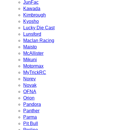
JunFac
Kawada
Kimbrough
Kyosho
Lucky Die Cast
Lunsford
Maclan Racing
Maisto
McAllister
Mikuni
Motormax
MyTrickRC
Norev
Novak
OFNA
Orion
Pandora
Panther
Parma
Pit Bull
Proline