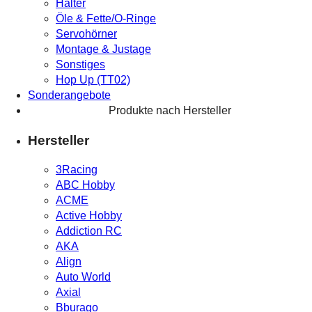
Halter
Öle & Fette/O-Ringe
Servohörner
Montage & Justage
Sonstiges
Hop Up (TT02)
Sonderangebote
Produkte nach Hersteller
Hersteller
3Racing
ABC Hobby
ACME
Active Hobby
Addiction RC
AKA
Align
Auto World
Axial
Bburago