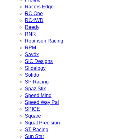
Racers Edge
RC One
RC4WD
Reedy
RNR
Robinson Racing
RPM
Savöx
SIC Designs
Slidelogy
Solido
SP Racing
Spaz Stix
Speed Mind
Speed Way Pal
SPICE
Square
Squat Precision
ST Racing
Sun Star