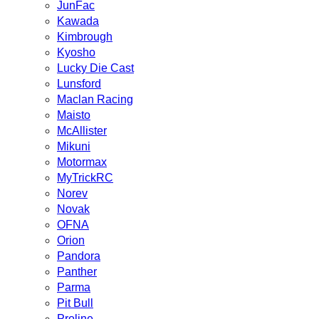
JunFac
Kawada
Kimbrough
Kyosho
Lucky Die Cast
Lunsford
Maclan Racing
Maisto
McAllister
Mikuni
Motormax
MyTrickRC
Norev
Novak
OFNA
Orion
Pandora
Panther
Parma
Pit Bull
Proline