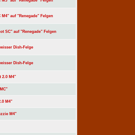
C M3" auf "Renegade" Felgen
C M4" auf "Renegade" Felgen
hot SC" auf "Renegade" Felgen
eisser Dish-Felge
eisser Dish-Felge
t 2.0 M4"
 MC"
2.0 M4"
uzzie M4"