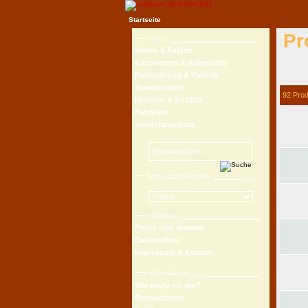
Startseite
Pr
Shop
Reifen & Felgen
Karosserien & Anbauteile
Beleuchtung & Elektrik
Standmodelle
92 Pro
Motoren & Antrieb
Fahrwerk
Sonderangebote
Suche nach Hersteller
teilehaus
Preise und Versand
Datenschutz
Impressum & Kontakt
Informationen
Wie kaufe ich ein?
Produktlisten