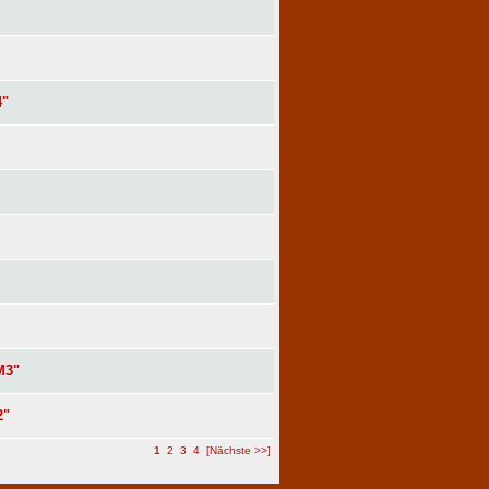
4"
M3"
2"
1
2
3
4
[Nächste >>]