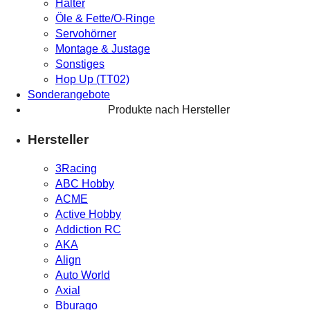
Halter
Öle & Fette/O-Ringe
Servohörner
Montage & Justage
Sonstiges
Hop Up (TT02)
Sonderangebote
Produkte nach Hersteller
Hersteller
3Racing
ABC Hobby
ACME
Active Hobby
Addiction RC
AKA
Align
Auto World
Axial
Bburago