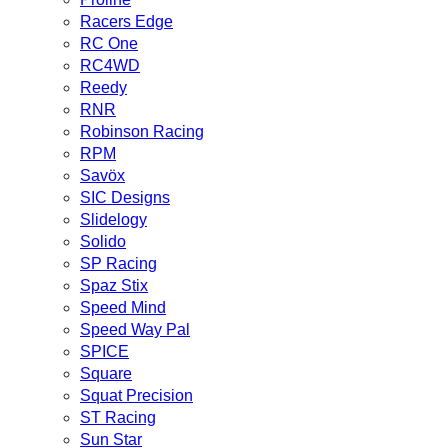
Racers Edge
RC One
RC4WD
Reedy
RNR
Robinson Racing
RPM
Savöx
SIC Designs
Slidelogy
Solido
SP Racing
Spaz Stix
Speed Mind
Speed Way Pal
SPICE
Square
Squat Precision
ST Racing
Sun Star