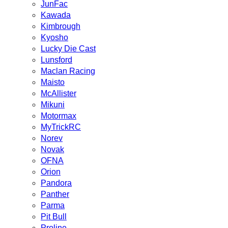
JunFac
Kawada
Kimbrough
Kyosho
Lucky Die Cast
Lunsford
Maclan Racing
Maisto
McAllister
Mikuni
Motormax
MyTrickRC
Norev
Novak
OFNA
Orion
Pandora
Panther
Parma
Pit Bull
Proline