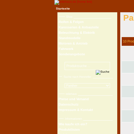
Startseite
Pa
Shop
Reifen & Felgen
Karosserien & Anbauteile
Beleuchtung & Elektrik
Standmodelle
10 Pro
Motoren & Antrieb
Fahrwerk
Sonderangebote
Suche nach Hersteller
teilehaus
Preise und Versand
Datenschutz
Impressum & Kontakt
Informationen
Wie kaufe ich ein?
Produktlisten