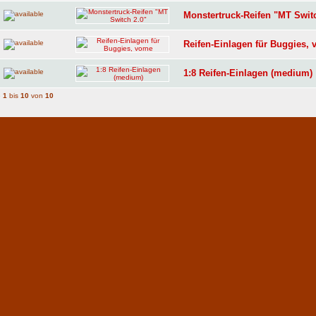
Monstertruck-Reifen "MT Swit
Reifen-Einlagen für Buggies, 
1:8 Reifen-Einlagen (medium)
e
1
bis
10
von
10