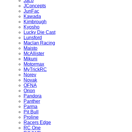
Jaco
JConcepts
JunFac
Kawada
Kimbrough
Kyosho
Lucky Die Cast
Lunsford
Maclan Racing
Maisto
McAllister
Mikuni
Motormax
MyTrickRC
Norev
Novak
OFNA
Orion
Pandora
Panther
Parma
Pit Bull
Proline
Racers Edge
RC One