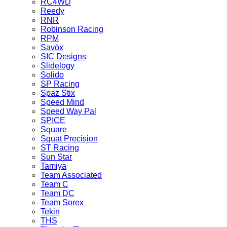
RC4WD
Reedy
RNR
Robinson Racing
RPM
Savöx
SIC Designs
Slidelogy
Solido
SP Racing
Spaz Stix
Speed Mind
Speed Way Pal
SPICE
Square
Squat Precision
ST Racing
Sun Star
Tamiya
Team Associated
Team C
Team DC
Team Sorex
Tekin
THS