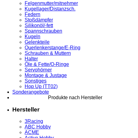
Felgenmutter/mitnehmer
Kugellager/Distanzsch.
Federn
Stoßdämpfer
Silikonöl/-fett
Spannschrauben
Kugeln
Gelenkteile
Querlenkerstange/E-Ring
Schrauben & Muttern
Halter
Öle & Fette/O-Ringe
Servohörner
Montage & Justage
Sonstiges
Hop Up (TT02)
Sonderangebote
Produkte nach Hersteller
Hersteller
3Racing
ABC Hobby
ACME
Active Hobby