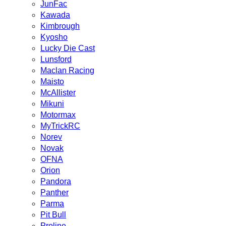
JunFac
Kawada
Kimbrough
Kyosho
Lucky Die Cast
Lunsford
Maclan Racing
Maisto
McAllister
Mikuni
Motormax
MyTrickRC
Norev
Novak
OFNA
Orion
Pandora
Panther
Parma
Pit Bull
Proline