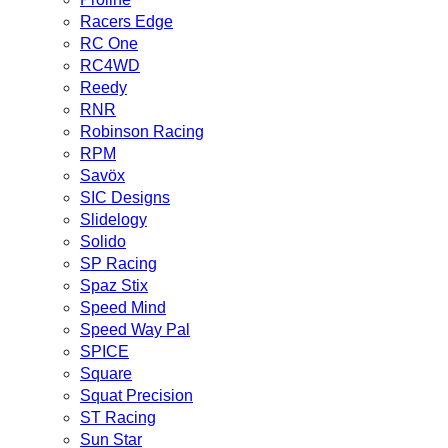
Racers Edge
RC One
RC4WD
Reedy
RNR
Robinson Racing
RPM
Savöx
SIC Designs
Slidelogy
Solido
SP Racing
Spaz Stix
Speed Mind
Speed Way Pal
SPICE
Square
Squat Precision
ST Racing
Sun Star