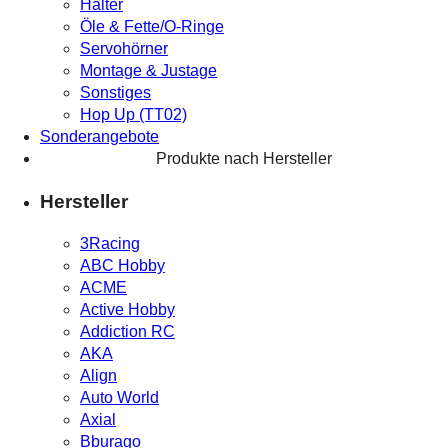
Halter
Öle & Fette/O-Ringe
Servohörner
Montage & Justage
Sonstiges
Hop Up (TT02)
Sonderangebote
Produkte nach Hersteller
Hersteller
3Racing
ABC Hobby
ACME
Active Hobby
Addiction RC
AKA
Align
Auto World
Axial
Bburago