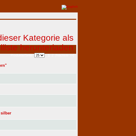
1
2
[Nächste >>]
Produkte/Seite:
ern"
 silber