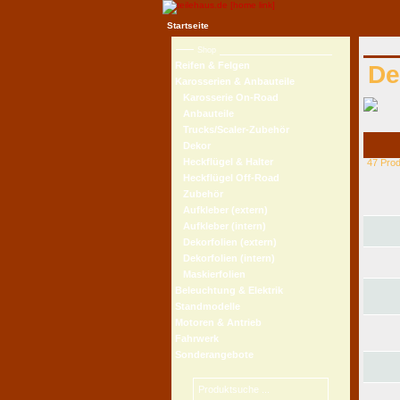
Startseite
Shop
Reifen & Felgen
De
Karosserien & Anbauteile
Karosserie On-Road
Anbauteile
Trucks/Scaler-Zubehör
Dekor
Heckflügel & Halter
47 Pro
Heckflügel Off-Road
Zubehör
Aufkleber (extern)
Aufkleber (intern)
Dekorfolien (extern)
Dekorfolien (intern)
Maskierfolien
Beleuchtung & Elektrik
Standmodelle
Motoren & Antrieb
Fahrwerk
Sonderangebote