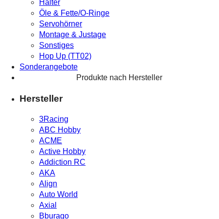
Halter
Öle & Fette/O-Ringe
Servohörner
Montage & Justage
Sonstiges
Hop Up (TT02)
Sonderangebote
Produkte nach Hersteller
Hersteller
3Racing
ABC Hobby
ACME
Active Hobby
Addiction RC
AKA
Align
Auto World
Axial
Bburago