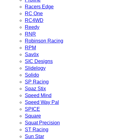
Racers Edge
RC One
RC4WD
Reedy
RNR
Robinson Racing
RPM
Savöx
SIC Designs
Slidelogy
Solido
SP Racing
Spaz Stix
Speed Mind
Speed Way Pal
SPICE
Square
Squat Precision
ST Racing
Sun Star