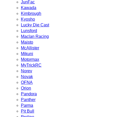
JunFac
Kawada
Kimbrough
Kyosho
Lucky Die Cast
Lunsford
Maclan Racing
Maisto
McAllister
Mikuni
Motormax
MyTrickRC
Norev
Novak
OFNA
Orion
Pandora
Panther
Parma
Pit Bull
Proline