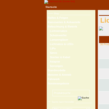
Startseite
Shop
Reifen & Felgen
Li
Karosserien & Anbauteile
Beleuchtung & Elektrik
Lichteinsätze
Scheinwerfer
Lampengläser
Lichtsätze & LEDs
36 Pro
LiPo
Servo
Stecker & Kabel
Adapter
Sonstiges
Standmodelle
Motoren & Antrieb
Fahrwerk
Sonderangebote
Suche nach Hersteller