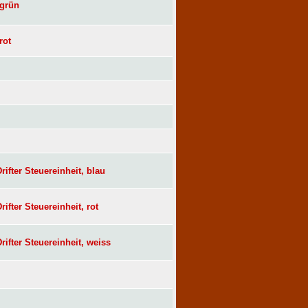
 grün
rot
ifter Steuereinheit, blau
ifter Steuereinheit, rot
ifter Steuereinheit, weiss