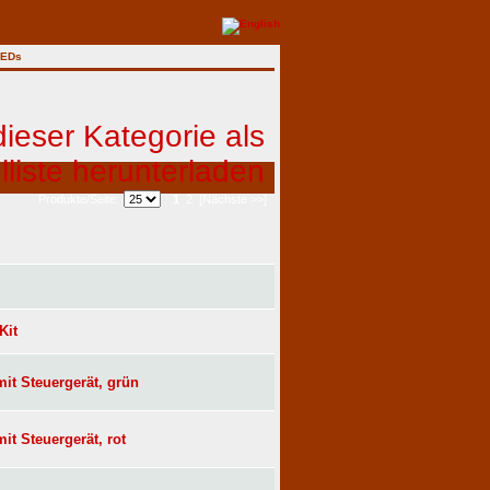
LEDs
1
2
[Nächste >>]
Produkte/Seite:
Kit
t Steuergerät, grün
t Steuergerät, rot