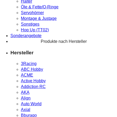
Halter
Öle & Fette/O-Ringe
Servohörner
Montage & Justage
Sonstiges
Hop Up (TT02)
Sonderangebote
Produkte nach Hersteller
Hersteller
3Racing
ABC Hobby
ACME
Active Hobby
Addiction RC
AKA
Align
Auto World
Axial
Bburago