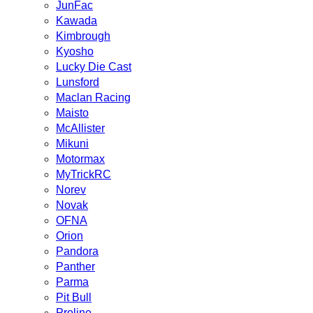
JunFac
Kawada
Kimbrough
Kyosho
Lucky Die Cast
Lunsford
Maclan Racing
Maisto
McAllister
Mikuni
Motormax
MyTrickRC
Norev
Novak
OFNA
Orion
Pandora
Panther
Parma
Pit Bull
Proline