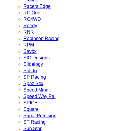
Racers Edge
RC One
RC4WD
Reedy
RNR
Robinson Racing
RPM
Savöx
SIC Designs
Slidelogy
Solido
SP Racing
Spaz Stix
Speed Mind
Speed Way Pal
SPICE
Square
Squat Precision
ST Racing
Sun Star