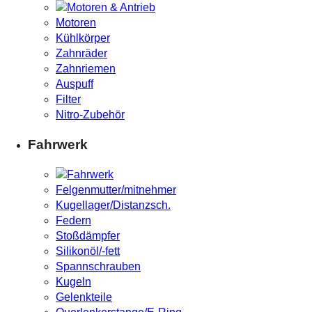
Motoren
Kühlkörper
Zahnräder
Zahnriemen
Auspuff
Filter
Nitro-Zubehör
Fahrwerk
Felgenmutter/mitnehmer
Kugellager/Distanzsch.
Federn
Stoßdämpfer
Silikonöl/-fett
Spannschrauben
Kugeln
Gelenkteile