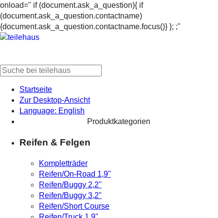
onload=" if (document.ask_a_question){ if
(document.ask_a_question.contactname)
{document.ask_a_question.contactname.focus()} }; ;"
Startseite
Zur Desktop-Ansicht
Language: English
Produktkategorien
Reifen & Felgen
Kompletträder
Reifen/On-Road 1,9"
Reifen/Buggy 2,2"
Reifen/Buggy 3,2"
Reifen/Short Course
Reifen/Truck 1,9"