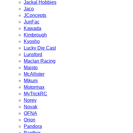
Jackal Hobbies
Jaco
JConcepts
JunFac
Kawada
Kimbrough
Kyosho
Lucky Die Cast
Lunsford
Maclan Racing
Maisto
McAllister
Mikuni
Motormax
MyTrickRC
Norev
Novak
OFNA
Orion
Pandora
Panther