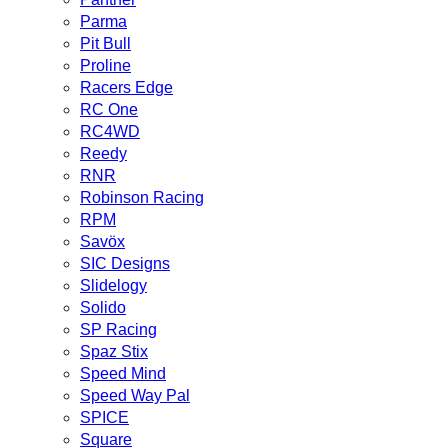
Parma
Pit Bull
Proline
Racers Edge
RC One
RC4WD
Reedy
RNR
Robinson Racing
RPM
Savöx
SIC Designs
Slidelogy
Solido
SP Racing
Spaz Stix
Speed Mind
Speed Way Pal
SPICE
Square